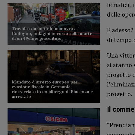
le radici,
delle oper
E adesso? 
di tempo 
Una vittor
si stanno 
progetto d
l’eliminaz
progetto.
Il commen
“Prendiam
comunale 