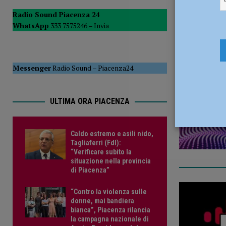
del Consiglio
POLITICA
Radio Sound Piacenza 24
lavorar
WhatsApp
333 7575246 –
Invia
24 Settemb
Messenger
Radio Sound
–
Piacenza24
ULTIMA ORA PIACENZA
Caldo estremo e asili nido,
Tagliaferri (FdI):
“Verificare subito la
situazione nella provincia
di Piacenza”
“Contro la violenza sulle
donne, mai bandiera
bianca”, Piacenza rilancia
la campagna nazionale di