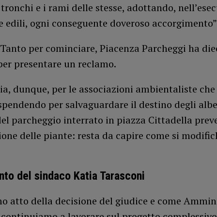
 i tronchi e i rami delle stesse, adottando, nell’ese
e edili, ogni conseguente doveroso accorgimento”
Tanto per cominciare, Piacenza Parcheggi ha diec
per presentare un reclamo.
ia, dunque, per le associazioni ambientaliste ch
spendendo per salvaguardare il destino degli alber
el parcheggio interrato in piazza Cittadella prev
ione delle piante: resta da capire come si modific
to del sindaco Katia Tarasconi
o atto della decisione del giudice e come Ammin
continuiamo a lavorare sul progetto complessivo