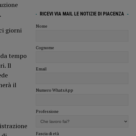
cuzione
.
RICEVI VIA MAIL LE NOTIZIE DI PIACENZA
Nome
i giorni
Cognome
e da tempo
i. Il
Email
ede
herà il
Numero WhatsApp
Professione
istrazione
Fascia di età
 di