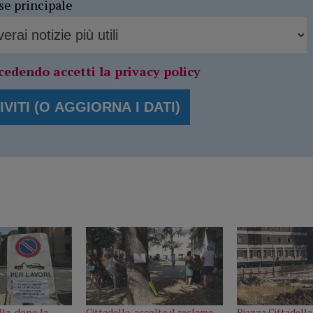
se principale
cedendo accetti la privacy policy
lla, dopo la
Cittadella, accolto il reclamo
Piazza Cittadella