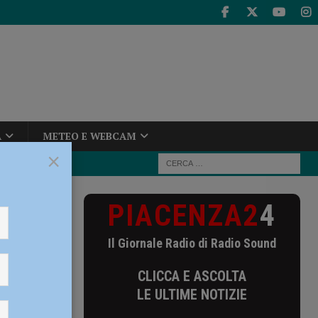
A
METEO E WEBCAM
×
PIACENZA2
4
dice: “Astenersi
getto”
Il Giornale Radio di Radio Sound
udice:
CLICCA E ASCOLTA
Il
LE ULTIME NOTIZIE