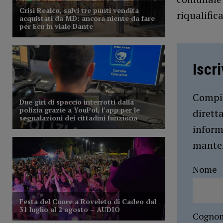
riqualific
Iscr
Compil
dirett
inform
manten
Nome
Cogno