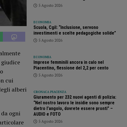
5 Agosto 2026
ECONOMIA
Scuola, Cgil: “Inclusione, servono
investimenti e scelte pedagogiche solide”
5 Agosto 2026
ualmente
ECONOMIA
l giudice
Imprese femminili ancora in calo nel
Piacentino, flessione del 2,2 per cento
to
5 Agosto 2026
n cui
egli alberi
CRONACA PIACENZA
Giuramento per 232 nuovi agenti di polizia:
“Nel nostro lavoro le insidie sono sempre
dietro l’angolo, dovrete essere pronti” –
i da ogni
AUDIO e FOTO
articolare
5 Agosto 2026