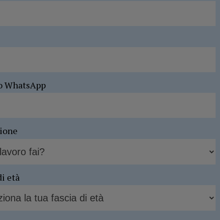
o WhatsApp
sione
di età