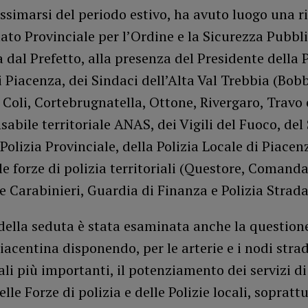
ssimarsi del periodo estivo, ha avuto luogo una r
to Provinciale per l’Ordine e la Sicurezza Pubbl
 dal Prefetto, alla presenza del Presidente della 
 Piacenza, dei Sindaci dell’Alta Val Trebbia (Bobb
 Coli, Cortebrugnatella, Ottone, Rivergaro, Travo 
sabile territoriale ANAS, dei Vigili del Fuoco, del 
 Polizia Provinciale, della Polizia Locale di Piacen
lle forze di polizia territoriali (Questore, Comand
e Carabinieri, Guardia di Finanza e Polizia Strada
della seduta è stata esaminata anche la questione
piacentina disponendo, per le arterie e i nodi strad
li più importanti, il potenziamento dei servizi di
elle Forze di polizia e delle Polizie locali, sopratt