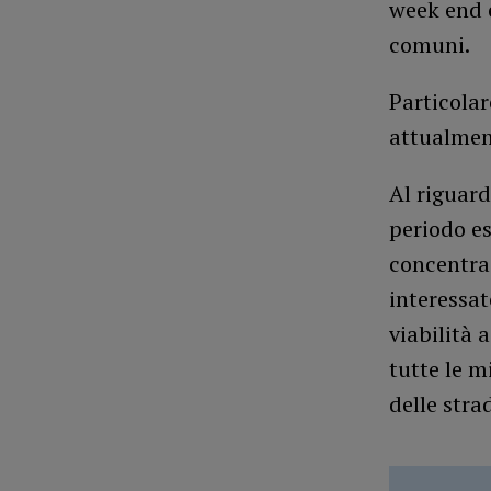
week end e
comuni.
Particolar
attualment
Al riguard
periodo e
concentraz
interessat
viabilità 
tutte le m
delle stra