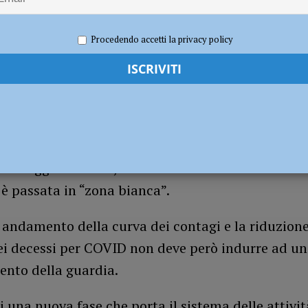
 la chiusura dei parchi pubblici
ATTUALITÀ
pei azzurri alla 6 Giorni delle rose
CICLISMO
2021
Redazione FG
Cronaca Piacenza
Procedendo accetti la privacy policy
da oggi Piacenza, unitamente all’intero territor
 è passata in “zona bianca”.
o andamento della curva dei contagi e la riduzione
i decessi per COVID non deve però indurre ad un
nto della guardia.
di una nuova fase che porta il sistema delle attivit