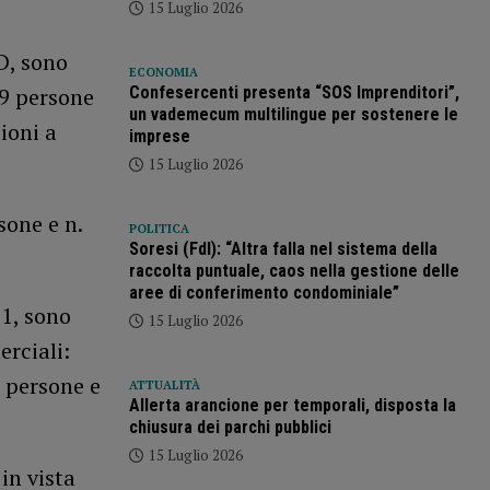
15 Luglio 2026
D, sono
ECONOMIA
19 persone
Confesercenti presenta “SOS Imprenditori”,
un vademecum multilingue per sostenere le
ioni a
imprese
15 Luglio 2026
sone e n.
POLITICA
Soresi (FdI): “Altra falla nel sistema della
raccolta puntuale, caos nella gestione delle
aree di conferimento condominiale”
21, sono
15 Luglio 2026
erciali:
2 persone e
ATTUALITÀ
Allerta arancione per temporali, disposta la
chiusura dei parchi pubblici
15 Luglio 2026
 in vista