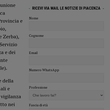
iunione
RICEVI VIA MAIL LE NOTIZIE DI PIACENZA
ica
Nome
Provincia e
io,
Cognome
e Zerba),
Servizio
za e dei
Email
ante
le).
Numero WhatsApp
 della
Professione
ali e
 vigilanza
utto nei
Fascia di età