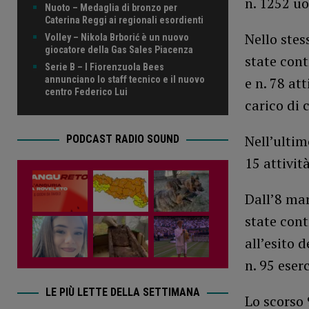
n. 1252 u
Nuoto – Medaglia di bronzo per
Caterina Reggi ai regionali esordienti
Nello stes
Volley – Nikola Brborić è un nuovo
giocatore della Gas Sales Piacenza
state cont
Serie B – I Fiorenzuola Bees
annunciano lo staff tecnico e il nuovo
e n. 78 at
centro Federico Lui
carico di c
Nell’ultim
PODCAST RADIO SOUND
15 attivit
Dall’8 mar
state cont
all’esito 
n. 95 eser
LE PIÙ LETTE DELLA SETTIMANA
Lo scorso 