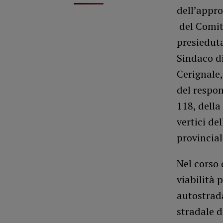
dell’appro
del Comita
presieduta
Sindaco di
Cerignale,
del respon
118, della
vertici de
provincial
Nel corso 
viabilità 
autostrada
stradale d