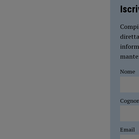
Iscr
Compil
dirett
inform
manten
Nome
Cogno
Email