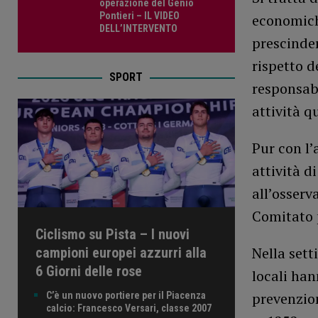
operazione del Genio
Pontieri – IL VIDEO
economich
DELL’INTERVENTO
prescinder
rispetto d
SPORT
responsabi
attività q
Pur con l
attività d
all’osserv
Comitato p
Ciclismo su Pista – I nuovi
Nella sett
campioni europei azzurri alla
6 Giorni delle rose
locali han
prevenzion
C’è un nuovo portiere per il Piacenza
calcio: Francesco Versari, classe 2007