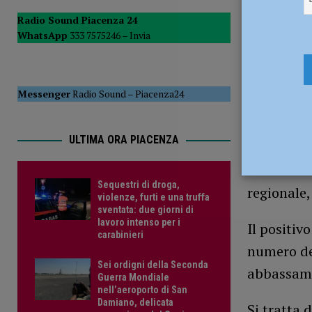
[ 15 Luglio 2026 ]
Allerta arancione per temporali, disposta
Radio Sound Piacenza 24
WhatsApp
333 7575246 –
Invia
[ 15 Luglio 2026 ]
Ciclismo su Pista – I nuovi campioni euro
14 Giugno 
Messenger
Radio Sound
–
Piacenza24
ULTIMA ORA PIACENZA
Come noto 
Sequestri di droga,
regionale,
violenze, furti e una truffa
sventata: due giorni di
lavoro intenso per i
Il positiv
carabinieri
numero de
Sei ordigni della Seconda
abbassame
Guerra Mondiale
nell’aeroporto di San
Damiano, delicata
Si tratta 