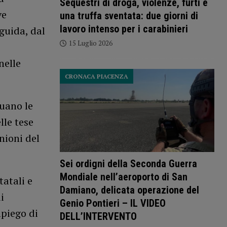
Sequestri di droga, violenze, furti e
ve
una truffa sventata: due giorni di
lavoro intenso per i carabinieri
 guida, dal
15 Luglio 2026
nelle
CRONACA PIACENZA
uano le
lle tese
nioni del
Sei ordigni della Seconda Guerra
Mondiale nell’aeroporto di San
tatali e
Damiano, delicata operazione del
i
Genio Pontieri – IL VIDEO
mpiego di
DELL’INTERVENTO