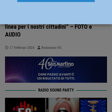
Covid, una medaglia per dire grazie alla
Croce Rossa: “Dalle emergenze alla
consegna di viveri e farmaci, in prima
linea per i nostri cittadini” – FOTO e
AUDIO
17 Febbraio 2024
Redazione FG
RADIO SOUND PARTY