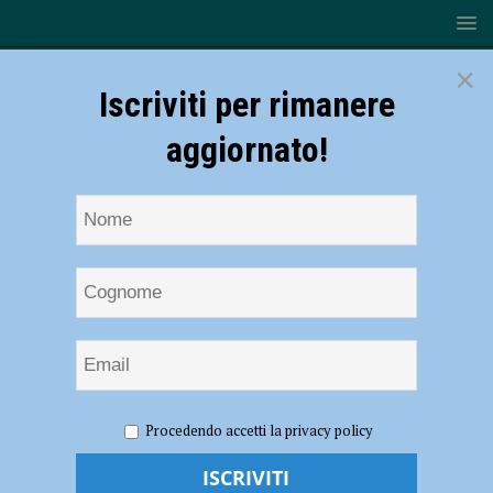
×
Iscriviti per rimanere
aggiornato!
HOME
NOTIZIE
ATTUALITÀ
Covid, una medaglia
Procedendo accetti la privacy policy
per dire grazie alla Croce Rossa: “Dalle emergenze alla consegna di
viveri e farmaci, in prima linea per i nostri cittadini” – FOTO e AUDIO