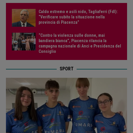
Caldo estremo e asili nido, Tagliaferri (FdI):
“Verificare subito la situazione nella
provincia di Piacenza”
“Contro la violenza sulle donne, mai
bandiera bianca”, Piacenza rilancia la
campagna nazionale di Anci e Presidenza del
Consiglio
SPORT