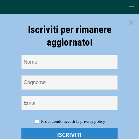
×
Iscriviti per rimanere
aggiornato!
HOME
NOTIZIE
ATTUALITÀ
Primo corso
Procedendo accetti la privacy policy
strutturato di educazione finanziaria nelle scuole con le borse di studio
della Banca di Piacenza