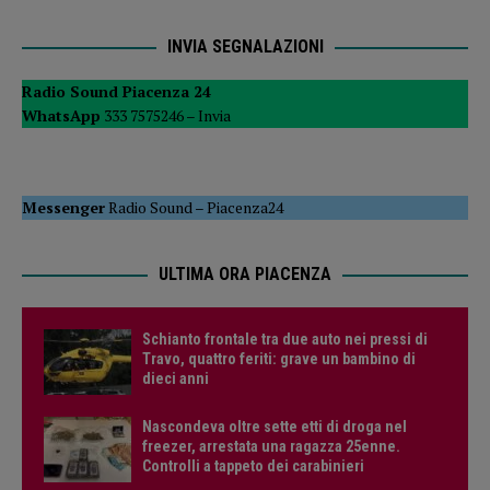
INVIA SEGNALAZIONI
Radio Sound Piacenza 24
WhatsApp
333 7575246 –
Invia
Messenger
Radio Sound
–
Piacenza24
ULTIMA ORA PIACENZA
Schianto frontale tra due auto nei pressi di
Travo, quattro feriti: grave un bambino di
dieci anni
Nascondeva oltre sette etti di droga nel
freezer, arrestata una ragazza 25enne.
Controlli a tappeto dei carabinieri