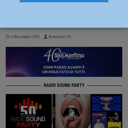
Primo corso strutturato di educazione
finanziaria nelle scuole con le borse di
studio della Banca di Piacenza
6 Novembre 2021
Redazione FG
RADIO SOUND PARTY