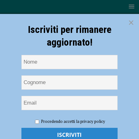
×
Iscriviti per rimanere
aggiornato!
HOME
NOTIZIE
ATTUALITÀ
Nuova sede per la
Procedendo accetti la privacy policy
Famiglia Piasinteina, trasloco a palazzo Chiappini
Nuova sede per la Famiglia Piasinteina,