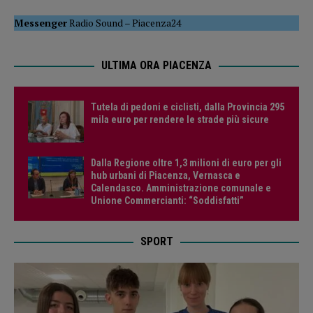
Messenger
Radio Sound
–
Piacenza24
ULTIMA ORA PIACENZA
Tutela di pedoni e ciclisti, dalla Provincia 295
mila euro per rendere le strade più sicure
Dalla Regione oltre 1,3 milioni di euro per gli
hub urbani di Piacenza, Vernasca e
Calendasco. Amministrazione comunale e
Unione Commercianti: “Soddisfatti”
SPORT