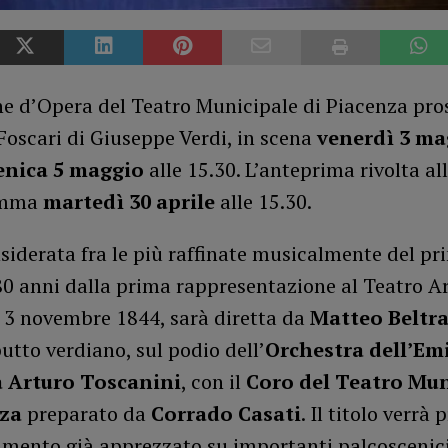
ne d’Opera del Teatro Municipale di Piacenza pr
Foscari di Giuseppe Verdi, in scena
venerdì 3 ma
nica 5 maggio
alle 15.30. L’anteprima rivolta al
amma
martedì 30 aprile
alle 15.30.
iderata fra le più raffinate musicalmente del pr
80 anni dalla prima rappresentazione al Teatro A
l 3 novembre 1844, sarà diretta da
Matteo Beltr
tto verdiano, sul podio dell’
Orchestra dell’Emi
Arturo Toscanini
, con il
Coro del Teatro Mun
nza
preparato da
Corrado Casati
. Il titolo verrà
timento già apprezzato su importanti palcoscenici