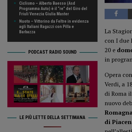
Ciclismo – Alberto Baesso (Asd
Programma Auto) è il “re” del Giro del
Friuli Venezia Giulia Master
Nuoto – Vittorino da Feltre in evidenza
agli Italiani Ragazzi con Pilla e
La Stagio
Barbazza
con I due 
20 e
dome
PODCAST RADIO SOUND
in progr
Opera cons
Verdi, a 1
di Roma i
nuovo debu
Romagna 
LE PIÙ LETTE DELLA SETTIMANA
di Piace
nell’alles