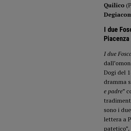
Quilico
(P
Degiaco
I due Fos
Piacenza 
I due Fosc
dall’omon
Dogi del 1
dramma sul
e padre
” c
tradimento
sono i due
lettera a 
patetico”.