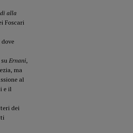
i alla
ei Foscari
à dove
e su
Ernani
,
nezia, ma
ssione al
 e il
teri dei
ti