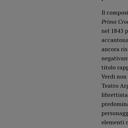
Il composi
Prima Cro
nel 1843 p
accantonar
ancora ris
negativame
titolo rap
Verdi non
Teatro Arg
librettist
predominan
personaggi
elementi 