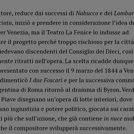
tore, reduce dai successi di
Nabucco
e dei
Lombard
ciata
, iniziò a prendere in considerazione l’idea d
er Venezia, ma il Teatro La Fenice lo indusse ad
e il progetto perché troppo rischioso per la citt
iedevano discendenti del Consiglio dei Dieci, così
nte ritratti nell’opera. La scelta ricadde dunqu
presentato con successo il 9 marzo del 1844 a Ve
 dimenticò
I due Foscari
e per la successiva commi
entina di Roma ritornò al dramma di Byron. Verdi
a Piave disegnano un’opera di lotte interiori, dove
o ingiustizia e potere politico, giocata sui carat
 più che sull’azione, che già contiene
in nuce
mol
che il compositore svilupperà successivamente.