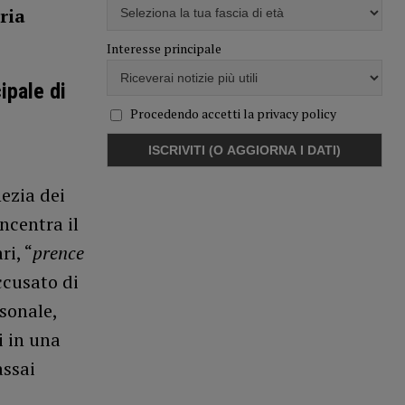
ria
Interesse principale
ipale di
Procedendo accetti la privacy policy
ezia dei
ncentra il
ri, “
prence
accusato di
sonale,
i in una
assai