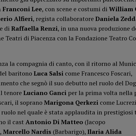
 Franconi Lee
, con scene e costumi di
William 
erio Alfieri
, regista collaboratore
Daniela Zedd
e di
Raffaella Renzi
, in una nuova produzione d
e Teatri di Piacenza con la Fondazione Teatro C
nza la compagnia di canto, con il ritorno al Munic
del baritono
Luca Salsi
come Francesco Foscari,
timento che segnò il suo debutto nel ruolo del Do
 il tenore
Luciano Ganci
per la prima volta nella 
cari, il soprano
Marigona Qerkezi
come Lucrez
 ruolo nel quale è stata applaudita in prestigiosi 
o il cast
Antonio Di Matteo
(Jacopo
,
Marcello Nardis
(Barbarigo),
Ilaria Alida