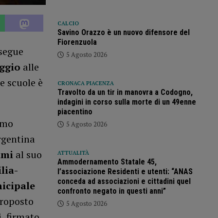
CALCIO
Savino Orazzo è un nuovo difensore del
Fiorenzuola
osegue
5 Agosto 2026
ggio
alle
le scuole è
CRONACA PIACENZA
Travolto da un tir in manovra a Codogno,
indagini in corso sulla morte di un 49enne
piacentino
imo
5 Agosto 2026
rgentina
ami
al suo
ATTUALITÀ
Ammodernamento Statale 45,
lia-
l’associazione Residenti e utenti: “ANAS
conceda ad associazioni e cittadini quel
icipale
confronto negato in questi anni”
 proposto
5 Agosto 2026
, firmato