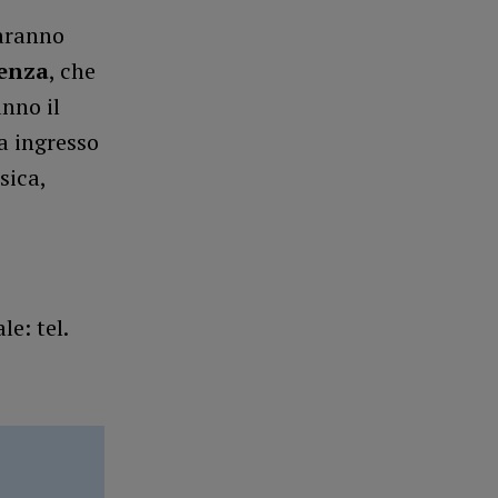
saranno
cenza
, che
anno il
 a ingresso
sica,
le: tel.