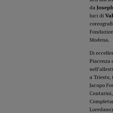
da
Joseph
luci di
Val
coreografi
Fondazion
Modena.
Di eccelle
Piacenza 
nell’alles
a Trieste,
Jacopo Fos
Contarini,
Completan
Loredano)