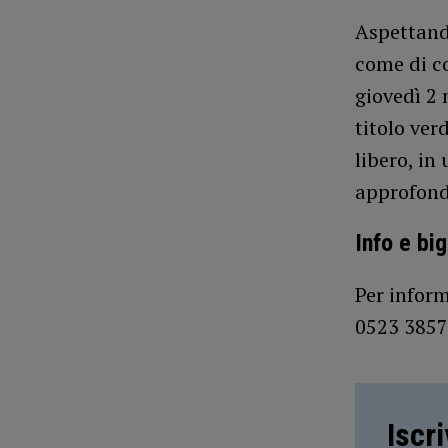
Aspettan
come di c
giovedì 2 
titolo ve
libero, in
approfondi
Info e big
Per inform
0523 3857
Iscr