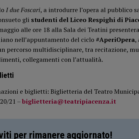
do
I due Foscari
, a introdurre l’opera al pubblico 
onsueto gli
studenti del Liceo Respighi di Pia
maggio alle ore 18 alla Sala dei Teatini presenter
rdiano nell’appuntamento del ciclo
#AperiOpera
,
 un percorso multidisciplinare, tra recitazione, mu
menti, collegamenti con l’attualità.
lietti
azioni e biglietti: Biglietteria del Teatro Municipa
20/21 –
biglietteria@teatripiacenza.it
iviti per rimanere aggiornato!