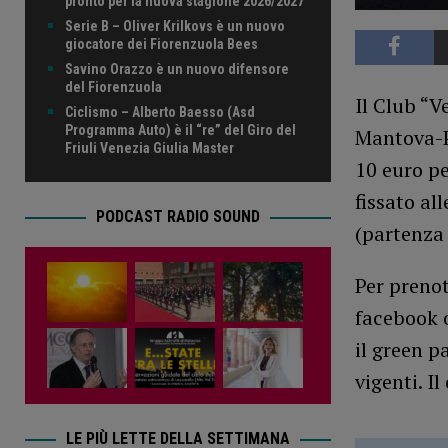
pronto per la nuova stagione 2026/2027
Serie B – Oliver Krilkovs è un nuovo
giocatore dei Fiorenzuola Bees
Savino Orazzo è un nuovo difensore
del Fiorenzuola
Il Club “
Ciclismo – Alberto Baesso (Asd
Programma Auto) è il “re” del Giro del
Mantova-Pi
Friuli Venezia Giulia Master
10 euro pe
fissato al
PODCAST RADIO SOUND
(partenza 
Per prenot
facebook o
il green p
vigenti. I
LE PIÙ LETTE DELLA SETTIMANA