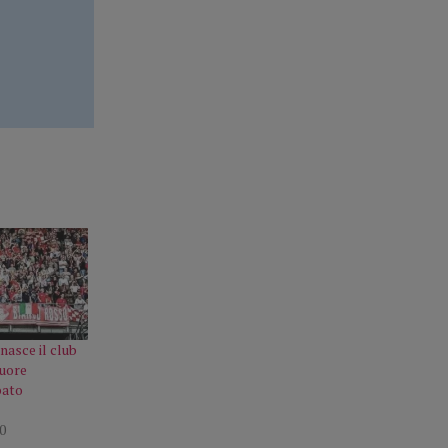
nasce il club
Cuore
bato
0