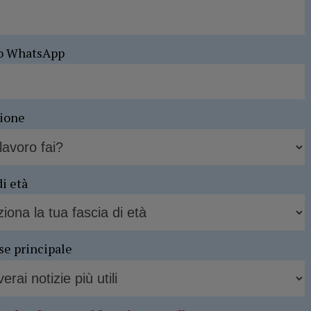
o WhatsApp
sione
di età
se principale