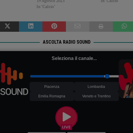
19 Agosto 2023
In "Calcio"
In "Calcio"
ASCOLTA RADIO SOUND
Seleziona il canale...
Piacenza
Lombardia
Emilia Romagna
Veneto e Trentino