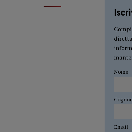
Iscr
Compil
dirett
inform
manten
Nome
Cogno
Email