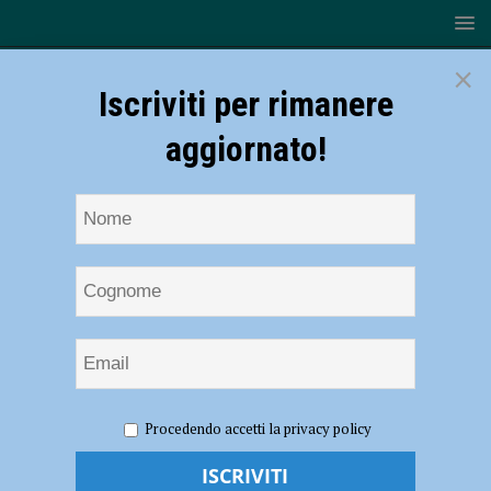
×
Iscriviti per rimanere
aggiornato!
HOME
NOTIZIE
CRONACA PIACENZA
Nel 2024
Procedendo accetti la privacy policy
sono stati 4465 gli infortuni sul lavoro, 8 i decessi. Le malattie
professionali crescono del 32%. Carrà di Cgil: “Inaccetabile strage” –
AUDIO