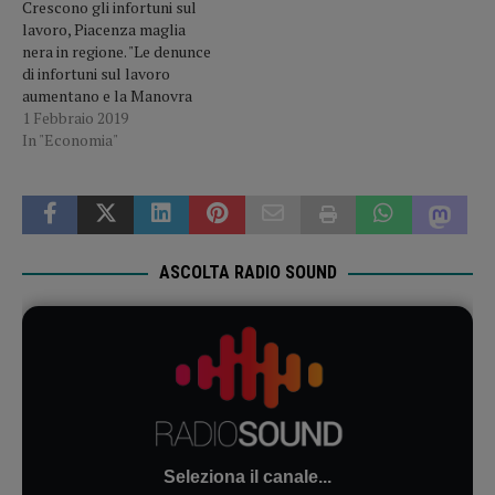
Crescono gli infortuni sul
lavoro, Piacenza maglia
nera in regione. "Le denunce
di infortuni sul lavoro
aumentano e la Manovra
del Governo ridimensiona i
1 Febbraio 2019
premi". Così i sindacati Cgil
In "Economia"
Cisl e Uil. "La riduzione dei
premi assicurativi INAIL,
per un ammontare di 410
milioni di euro, è iniqua e
sconsiderata.…
ASCOLTA RADIO SOUND
Seleziona il canale...