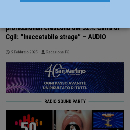
Nel 2024 sono stati 4465 gli infortuni sul
lavoro, 8 i decessi. Le malattie
professionali crescono del 32%. Carrà di
Cgil: “Inaccetabile strage” – AUDIO
5 Febbraio 2025
Redazione FG
RADIO SOUND PARTY