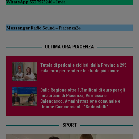
WhatsApp
333 7575246 –
Invia
Messenger
Radio Sound
–
Piacenza24
ULTIMA ORA PIACENZA
Tutela di pedoni e ciclisti, dalla Provincia 295
mila euro per rendere le strade più sicure
Dalla Regione oltre 1,3 milioni di euro per gli
hub urbani di Piacenza, Vernasca e
Calendasco. Amministrazione comunale e
Unione Commercianti: “Soddisfatti”
SPORT