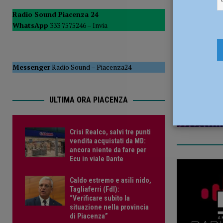
[ 5 Agosto 2026 ]
Tennistavolo – Cortemaggiore, è tutto p
Radio Sound Piacenza 24
WhatsApp
333 7575246 –
Invia
12 Aprile 2
Messenger
Radio Sound
–
Piacenza24
ULTIMA ORA PIACENZA
Crisi Realco, salvi tre punti
vendita acquistati da MD:
ancora niente da fare per
Ecu in viale Dante
Caldo estremo e asili nido,
Tagliaferri (FdI):
“Verificare subito la
situazione nella provincia
di Piacenza”