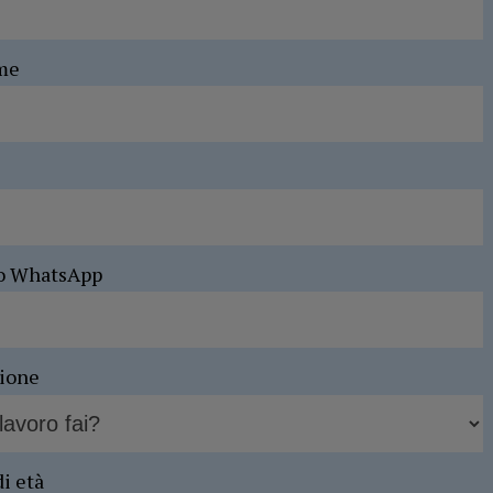
me
o WhatsApp
sione
di età