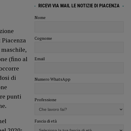
RICEVI VIA MAIL LE NOTIZIE DI PIACENZA
Nome
azione
Cognome
: Piacenza
 maschile,
ne (fino al
Email
 occorre
dosi di
Numero WhatsApp
one
tre punti
Professione
ne.
nel
Fascia di età
nel 2020: