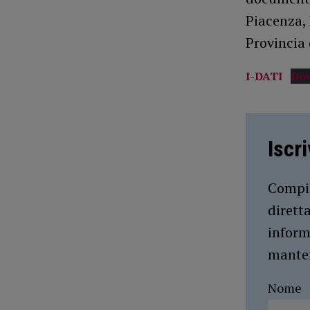
Piacenza, 
Provincia 
I-DATI
Do
Iscr
Compil
dirett
inform
manten
Nome