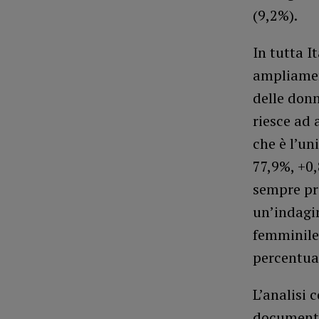
(9,2%).
In tutta I
ampliamen
delle donn
riesce ad 
che è l’un
77,9%, +0,
sempre pre
un’indagi
femminile,
percentual
L’analisi 
documento 