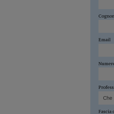
Cogno
Email
Numer
Profes
Fascia 