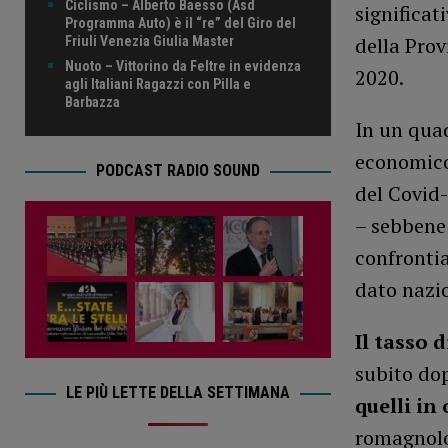
Ciclismo – Alberto Baesso (Asd
significat
Programma Auto) è il “re” del Giro del
della Prov
Friuli Venezia Giulia Master
Nuoto – Vittorino da Feltre in evidenza
2020.
agli Italiani Ragazzi con Pilla e
Barbazza
In un quad
economico
PODCAST RADIO SOUND
del Covid-
– sebbene i
confrontia
dato nazio
Il tasso 
subito dop
LE PIÙ LETTE DELLA SETTIMANA
quelli in
romagnolo 