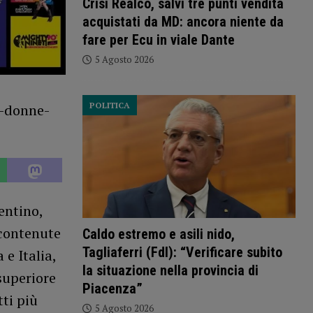
Crisi Realco, salvi tre punti vendita
acquistati da MD: ancora niente da
fare per Ecu in viale Dante
5 Agosto 2026
POLITICA
entino,
 contenute
Caldo estremo e asili nido,
Tagliaferri (FdI): “Verificare subito
e Italia,
la situazione nella provincia di
superiore
Piacenza”
tti più
5 Agosto 2026