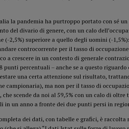
talia la pandemia ha purtroppo portato con sé un
to del divario di genere, con un calo dell’occup
e (-2,5%) superiore a quello degli uomini (-1,5%)
andare controcorrente per il tasso di occupazione
ico a crescere in un contesto di generale contrazio
8 punti percentuali – anche se a questo riguardo
stare una certa attenzione sul risultato, trattan
ne campionaria), ma non per il tasso di occupazi
 che scende da noi al 59,5% con un calo di oltre 
i in un anno a fronte dei due punti persi in regio
completa dei dati, con tabelle e grafici, è raccolta 
(che si allega) “I dati Istat sulle forze di lavoro 