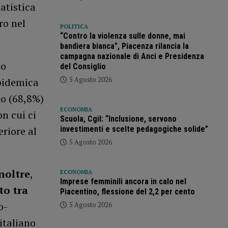
tatistica
ro nel
POLITICA
“Contro la violenza sulle donne, mai
bandiera bianca”, Piacenza rilancia la
campagna nazionale di Anci e Presidenza
lo
del Consiglio
5 Agosto 2026
epidemica
no (68,8%)
ECONOMIA
on cui ci
Scuola, Cgil: “Inclusione, servono
investimenti e scelte pedagogiche solide”
riore al
5 Agosto 2026
noltre
,
ECONOMIA
Imprese femminili ancora in calo nel
to tra
Piacentino, flessione del 2,2 per cento
o-
5 Agosto 2026
italiano