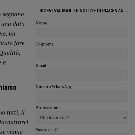
RICEVI VIA MAIL LE NOTIZIE DI PIACENZA
–
segnano
i una data
Nome
no, un
tuto fare.
Cognome
Qualità,
e a
Email
amiamo
Numero WhatsApp
Professione
 tutti, il
incontrarci
Fascia di età
ose vanno