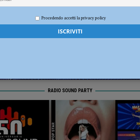
l Fiorenzuola
CALCIO
021
Redazione MC
Eventi a Piacenza
Procedendo accetti la privacy policy
RADIO SOUND PARTY