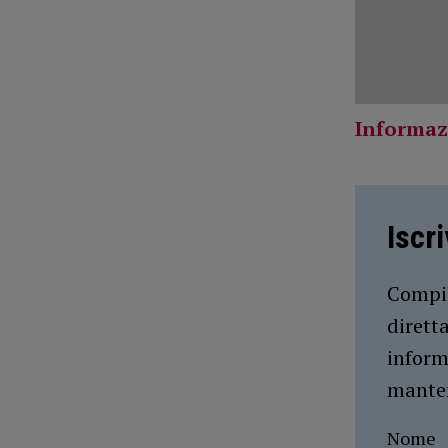
Informaz
Iscr
Compil
dirett
inform
manten
Nome