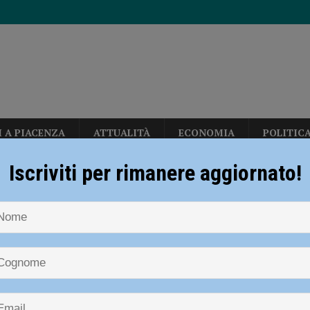
I A PIACENZA
ATTUALITÀ
ECONOMIA
POLITIC
 indagini in corso sulla morte di un 49enne piacentino
CRONACA
Iscriviti per rimanere aggiornato!
NOTIZIE
EVENTI A PIACENZA
Mercanti di Qualità a Rivergaro l’11
radizione, divertimento e oltre 300 in cammino con le lanterne
ATTUALITÀ
: “Un ritorno importante in una data tradizionale per il paese” – AUDIO
ia: “Nel nostro lavoro le insidie sono sempre dietro l’angolo, dovrete essere
i di Qualità a Rivergaro l’11 luglio, 
 Albasi: “Un ritorno importante in
ronto per la nuova stagione 2026/2027
NOTIZIE
ocatore dei Fiorenzuola Bees
BASKET
adizionale per il paese” – AUDIO