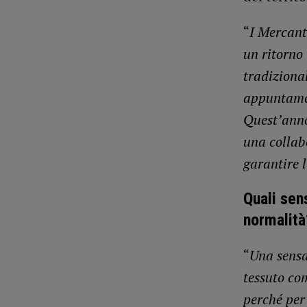
“
I Mercant
un ritorno 
tradiziona
appuntamen
Quest’anno
una collab
garantire l
Quali sen
normalità
“
Una sensa
tessuto co
perché per