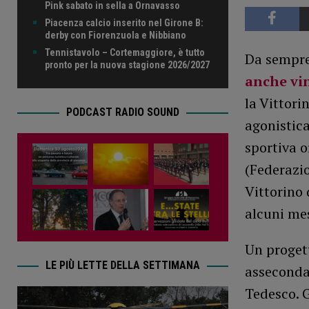
Pink sabato in sella a Ornavasso
Piacenza calcio inserito nel Girone B:
derby con Fiorenzuola e Nibbiano
Tennistavolo – Cortemaggiore, è tutto
Da sempre
pronto per la nuova stagione 2026/2027
anche vi
la Vittori
PODCAST RADIO SOUND
agonistica
sportiva o
(Federazio
Vittorino 
alcuni mes
Un proget
LE PIÙ LETTE DELLA SETTIMANA
assecondat
Tedesco. G