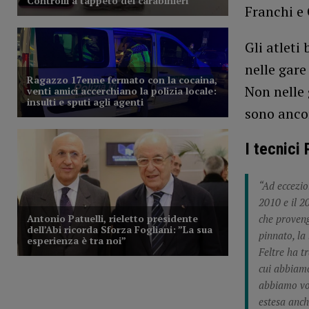
Franchi e 
Gli atleti
nelle gare
Non nelle
sono ancor
I tecnici
“Ad eccezion
2010 e il 2
che proveng
pinnato, la 
Feltre ha t
cui abbiamo
abbiamo vol
estesa anche