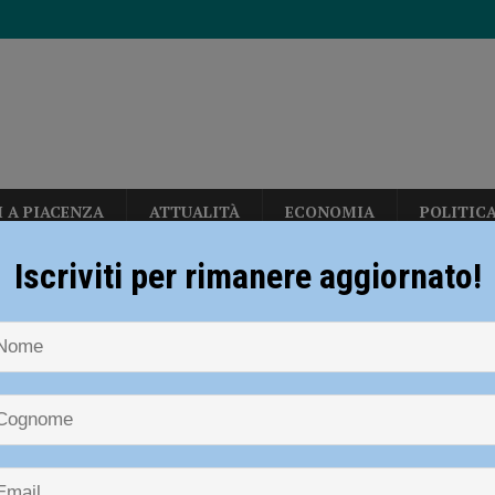
I A PIACENZA
ATTUALITÀ
ECONOMIA
POLITIC
freezer, arrestata una ragazza 25enne. Controlli a tappeto dei carabinieri
Iscriviti per rimanere aggiornato!
NOTIZIE
Nuoto – Vittorino da Feltre per la prima volta agli Italiani di Pi
ite: “La morte sul lavoro non può essere accettata in alcun modo come danno
 Vittorino da Feltre per la prima vo
grediti con spranghe e sedie: indagini in corso
CRONACA PIACENZA
i di Pinnato
rvizi via libera al progetto di riqualificazione
POLITICA
r Borgonovo: “Troppe incognite per il futuro e poco potere decisionale ai
2023
Carlofilippo Vardelli
Notizie
,
Nuoto
,
Sport