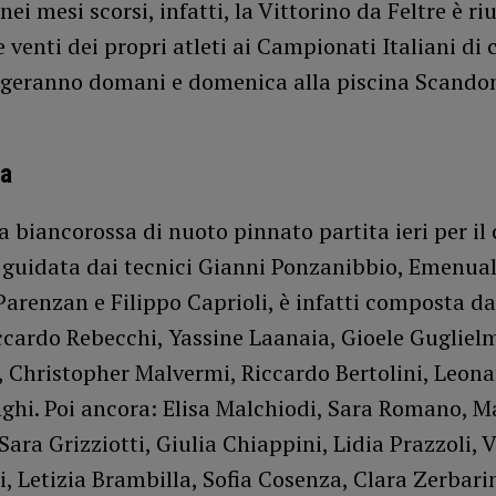
ei mesi scorsi, infatti, la Vittorino da Feltre è riu
e venti dei propri atleti ai Campionati Italiani di 
olgeranno domani e domenica alla piscina Scando
ra
 biancorossa di nuoto pinnato partita ieri per il
guidata dai tecnici Gianni Ponzanibbio, Emenual
arenzan e Filippo Caprioli, è infatti composta da
ccardo Rebecchi, Yassine Laanaia, Gioele Guglielm
, Christopher Malvermi, Riccardo Bertolini, Leon
hi. Poi ancora: Elisa Malchiodi, Sara Romano, M
Sara Grizziotti, Giulia Chiappini, Lidia Prazzoli, 
, Letizia Brambilla, Sofia Cosenza, Clara Zerbarin