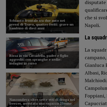
disputate n
qualificar
che si sv
Napoli.
La squad
La squadra
campano, 
Gianluca P
Albasi, Ri
Malchiodi
Campolung
Foppiani, 
Capucciati