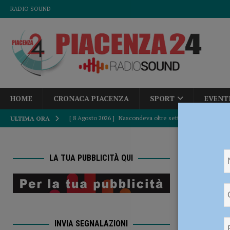
RADIO SOUND
HOME
CRONACA PIACENZA
SPORT
EVENT
[ 8 Agosto 2026 ]
Nascondeva oltre sette etti di droga nel 
ULTIMA ORA
CRONACA PIACENZA
HOME
[ 8 Agosto 2026 ]
Piacenza ricorda la tragedia della Pert
LA TUA PUBBLICITÀ QUI
collaterale”
CRONACA PIACENZA
Nuoto –
[ 8 Agosto 2026 ]
Rissa in via Cittadella, padre e figlio ag
Italian
[ 8 Agosto 2026 ]
Piazza Cittadella, dalla Conferenza dei se
INVIA SEGNALAZIONI
[ 8 Agosto 2026 ]
PEF e raccolta differenziata, Insieme pe
30 Giugno 