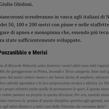
Giulia Ghidoni.
 biancorossi scenderanno in vasca agli italiani di 
 dei 50, 100 e 200 metri con pinne e nelle staffett
 gare di apnea e monopinna che, essendo più tecn
a state sufficientemente sviluppate.
 Ponzanibbio e Merisi
e di Riccardo Rebecchi, unico Juniores i nostri atleti sono tutti ragazzi 
006 che gareggeranno in Prima, Seconda e Terza categoria. Sono tutti gi
ono dal nostro settore nuoto e che hanno deciso di ampliare, attravers
loro attività agonistica e la loro preparazione tecnica e atletica. La Vi
ra i propri obiettivi anche quello di promuovere lo sport. E questo nuo
 voluto puntare va proprio in questa direzione. Per ora, essendo ancora
uto riservare la pratica di questa disciplina sportiva agli agonisti, ma
 agli atleti Master e a tutti i soci della Vittorino che vorranno farlo”.