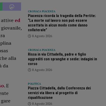
CRONACA PIACENZA
Piacenza ricorda la tragedia della Pertite:
 attive
ed
“La morte sul lavoro non può essere
accettata in alcun modo come danno
 giovanile,
collaterale”
ura
8 Agosto 2026
iplina
psas
CRONACA PIACENZA
Rissa in via Cittadella, padre e figlio
che alla
aggrediti con spranghe e sedie: indagini in
corso
à da
8 Agosto 2026
POLITICA
so
. E
Piazza Cittadella, dalla Conferenza dei
ente
servizi via libera al progetto di
riqualificazione
 gare
8 Agosto 2026