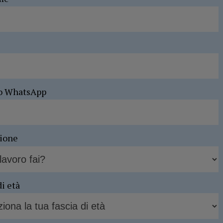
o WhatsApp
sione
di età