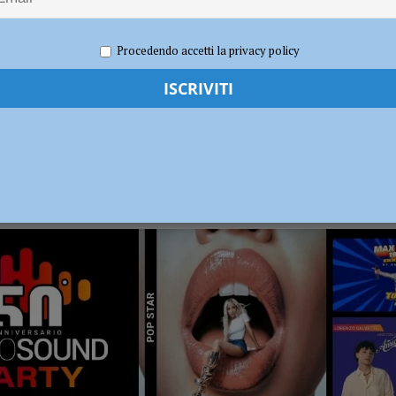
 di Travo, quattro feriti: grave un bambino di dieci anni
CRONACA
Procedendo accetti la privacy policy
RADIO SOUND PARTY