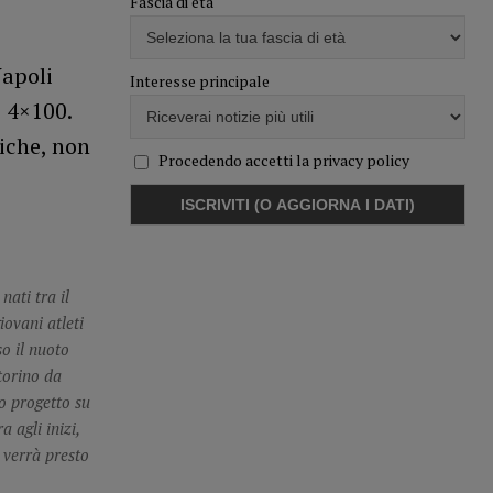
Fascia di età
Napoli
Interesse principale
e 4×100.
iche, non
Procedendo accetti la privacy policy
nati tra il
ovani atleti
o il nuoto
ttorino da
vo progetto su
 agli inizi,
 verrà presto