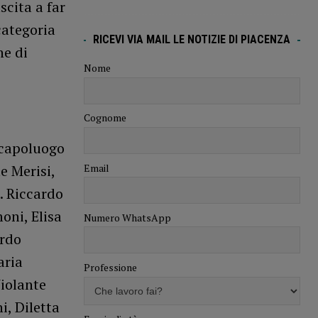
scita a far
categoria
RICEVI VIA MAIL LE NOTIZIE DI PIACENZA
ne di
Nome
Cognome
 capoluogo
Email
e Merisi,
. Riccardo
oni, Elisa
Numero WhatsApp
ardo
aria
Professione
Violante
i, Diletta