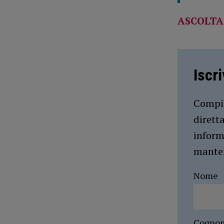
ASCOLTA
Iscr
Compil
dirett
inform
manten
Nome
Cogno