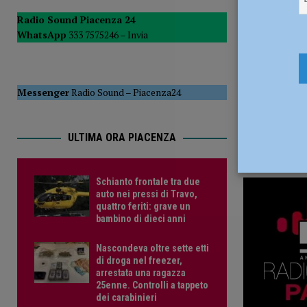
Comuni”
POLITICA
Radio Sound Piacenza 24
WhatsApp
333 7575246 –
Invia
[ 8 Agosto 2026 ]
Schianto frontale tra due auto nei pressi
PIACENZA
Messenger
Radio Sound
–
Piacenza24
ULTIMA ORA PIACENZA
Schianto frontale tra due
auto nei pressi di Travo,
quattro feriti: grave un
bambino di dieci anni
Nascondeva oltre sette etti
di droga nel freezer,
arrestata una ragazza
25enne. Controlli a tappeto
dei carabinieri