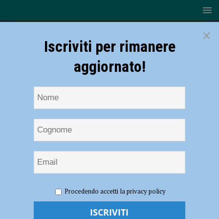
×
Iscriviti per rimanere
aggiornato!
HOME
NOTIZIE
SPORT
CICLISMO
Ciclismo
Procedendo accetti la privacy policy
– Domani sfida tricolore per la Bft Burzoni VO2 Team Pink:
Campionato italiani Donne Juniores