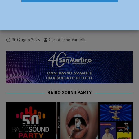
Ciclismo – Domani sfida tricolore per la
Bft Burzoni VO2 Team Pink: Campionato
italiani Donne Juniores
30 Giugno 2023
Carlofilippo Vardelli
RADIO SOUND PARTY