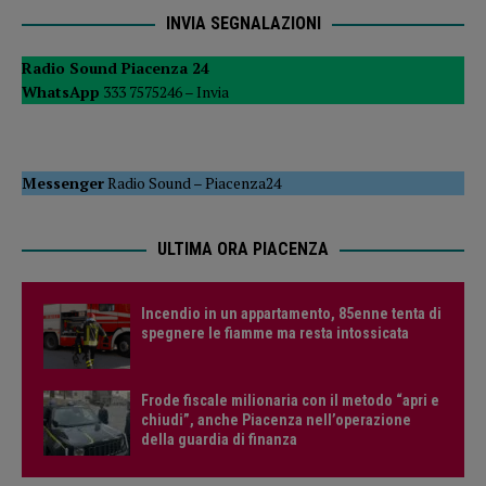
INVIA SEGNALAZIONI
Radio Sound Piacenza 24
WhatsApp
333 7575246 –
Invia
Messenger
Radio Sound
–
Piacenza24
ULTIMA ORA PIACENZA
Incendio in un appartamento, 85enne tenta di
spegnere le fiamme ma resta intossicata
Frode fiscale milionaria con il metodo “apri e
chiudi”, anche Piacenza nell’operazione
della guardia di finanza