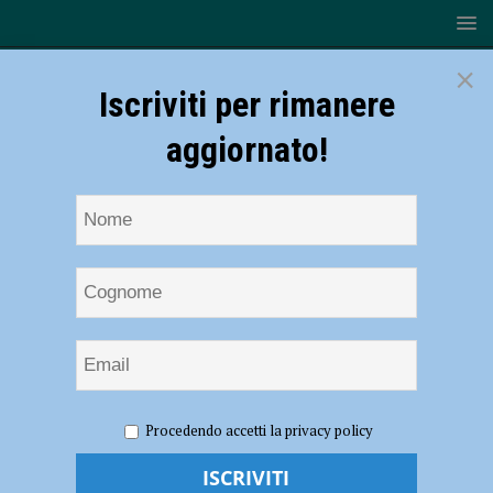
×
Iscriviti per rimanere
aggiornato!
HOME
NOTIZIE
CRONACA PIACENZA
Via
Procedendo accetti la privacy policy
Manfredi, perde il controllo dell’auto e abbatte un cancello
Via Manfredi, perde il controllo dell’auto