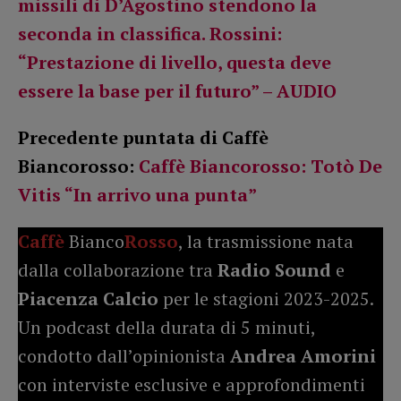
missili di D’Agostino stendono la
seconda in classifica. Rossini:
“Prestazione di livello, questa deve
essere la base per il futuro” – AUDIO
Precedente puntata di Caffè
Biancorosso:
Caffè Biancorosso: Totò De
Vitis “In arrivo una punta”
Caffè
Bianco
Rosso
, la trasmissione nata
dalla collaborazione tra
Radio Sound
e
Piacenza Calcio
per le stagioni 2023-2025.
Un podcast della durata di 5 minuti,
condotto dall’opinionista
Andrea Amorini
con interviste esclusive e approfondimenti