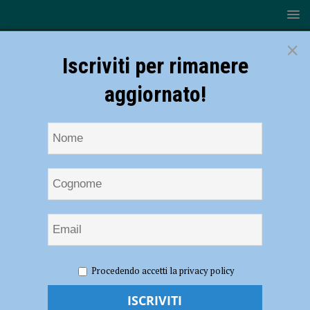
×
Iscriviti per rimanere
aggiornato!
HOME
NOTIZIE
SPORT
CALCIO
Caffè
Procedendo accetti la privacy policy
Biancorosso: Nicola Andreoli Racconta la Trasformazione in Mediano
e del Piacenza Calcio