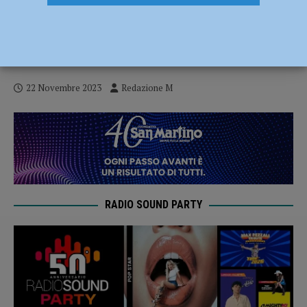
Caffè Biancorosso: Nicola Andreoli
Racconta la Trasformazione in Mediano e
del Piacenza Calcio
22 Novembre 2023
Redazione M
RADIO SOUND PARTY