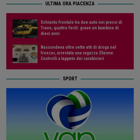
ULTIMA ORA PIACENZA
Schianto frontale tra due auto nei pressi di
Travo, quattro feriti: grave un bambino di
dieci anni
Nascondeva oltre sette etti di droga nel
freezer, arrestata una ragazza 25enne.
Controlli a tappeto dei carabinieri
SPORT