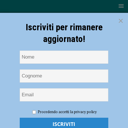
×
Iscriviti per rimanere
aggiornato!
HOME
NOTIZIE
ATTUALITÀ
Ristoratori piacentini,
Procedendo accetti la privacy policy
rabbia per il possibile ritorno in area Arancione. Lertora: “Stato assente
su tutto” – AUDIO