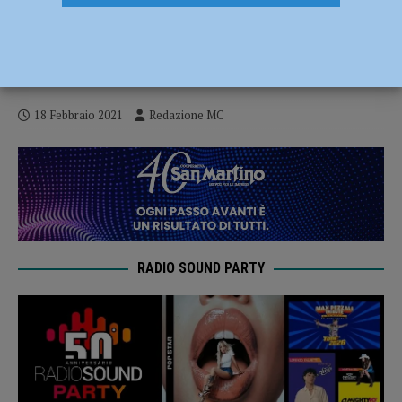
Ristoratori piacentini, rabbia per il
possibile ritorno in area Arancione.
Lertora: “Stato assente su tutto” – AUDIO
18 Febbraio 2021
Redazione MC
RADIO SOUND PARTY