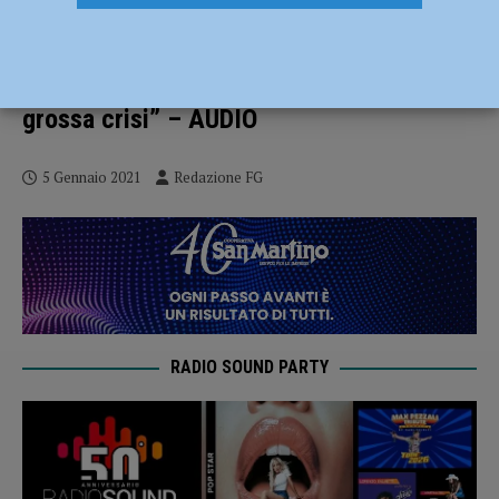
Ristorazione, Unione Commercianti:
“Fatturato crollato del 40%, serve una
svolta”. Lertora: “Anche l’indotto è in
grossa crisi” – AUDIO
5 Gennaio 2021
Redazione FG
RADIO SOUND PARTY