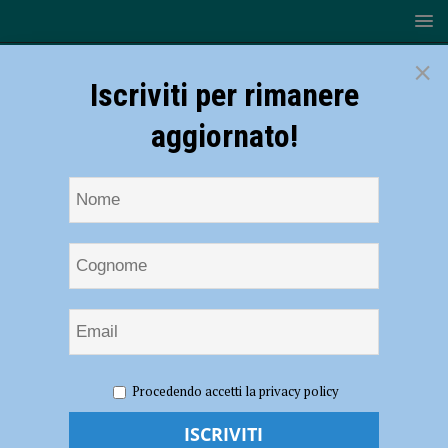
×
Iscriviti per rimanere
aggiornato!
HOME
NOTIZIE
ATTUALITÀ
Ristorazione, Unione
Procedendo accetti la privacy policy
Commercianti: “Fatturato crollato del 40%, serve una svolta”. Lertora:
“Anche l’indotto è in grossa crisi” – AUDIO