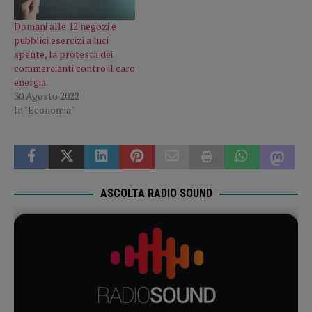
Domani alle 12 negozi e
pubblici esercizi a luci
spente, la protesta dei
commercianti contro il caro
energia
30 Agosto 2022
In "Economia"
ASCOLTA RADIO SOUND