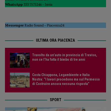
WhatsApp
333 7575246 –
Invia
Messenger
Radio Sound
–
Piacenza24
ULTIMA ORA PIACENZA
Travolto da un’auto in provincia di Treviso,
non ce l’ha fatta il bimbo di tre anni
Costa Chiappona, Legambiente e Italia
Nostra: “I lavori procedono ma sul Permesso
di Costruire ancora nessuna risposta”
SPORT