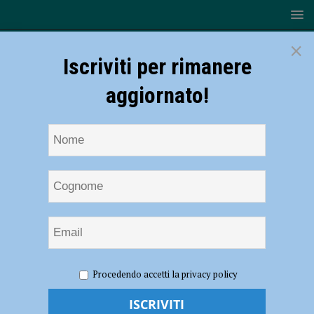
×
Iscriviti per rimanere
aggiornato!
HOME
NOTIZIE
Rugby – Omnia Piacenza, i risultati del
Procedendo accetti la privacy policy
weekend: belle vittorie per U14 e U16
Rugby – Omnia Piacenza, i risultati del