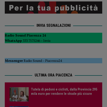
INVIA SEGNALAZIONI
Radio Sound Piacenza 24
WhatsApp
333 7575246 –
Invia
Messenger
Radio Sound
–
Piacenza24
ULTIMA ORA PIACENZA
Tutela di pedoni e ciclisti, dalla Provincia 295
mila euro per rendere le strade più sicure