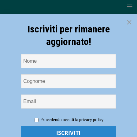
×
Iscriviti per rimanere
aggiornato!
HOME
NOTIZIE
CRONACA PIACENZA
Tredicenne
Procedendo accetti la privacy policy
caduta dal tetto: “Aveva segnalato il fidanzatino ai servizi sociali”. La
sorella: “Una fiaccolata contro il femminicidio”