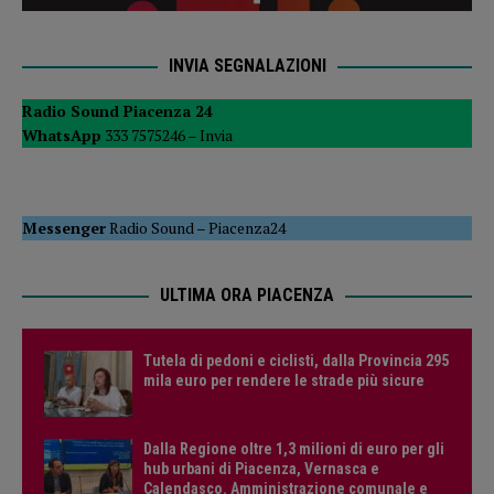
INVIA SEGNALAZIONI
Radio Sound Piacenza 24
WhatsApp
333 7575246 –
Invia
Messenger
Radio Sound
–
Piacenza24
ULTIMA ORA PIACENZA
Tutela di pedoni e ciclisti, dalla Provincia 295
mila euro per rendere le strade più sicure
Dalla Regione oltre 1,3 milioni di euro per gli
hub urbani di Piacenza, Vernasca e
Calendasco. Amministrazione comunale e