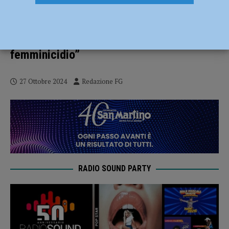
Tredicenne caduta dal tetto: “Aveva
segnalato il fidanzatino ai servizi sociali”.
La sorella: “Una fiaccolata contro il
femminicidio”
27 Ottobre 2024
Redazione FG
RADIO SOUND PARTY