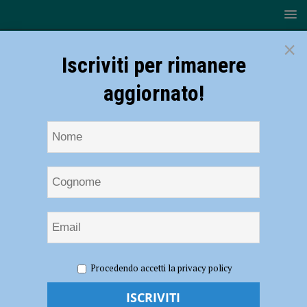
×
Iscriviti per rimanere
aggiornato!
HOME
NOTIZIE
Volley, Serie B – La Canottieri Ongina non
Procedendo accetti la privacy policy
si rialza: a Monticelli fa festa il Volley Veneto Benacus (1-3)
Volley, Serie B – La Canottieri Ongina non