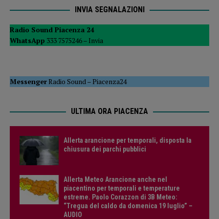
INVIA SEGNALAZIONI
Radio Sound Piacenza 24
WhatsApp
333 7575246 –
Invia
Messenger
Radio Sound
–
Piacenza24
ULTIMA ORA PIACENZA
Allerta arancione per temporali, disposta la
chiusura dei parchi pubblici
Allerta Meteo Arancione anche nel
piacentino per temporali e temperature
estreme. Paolo Corazzon di 3B Meteo:
“Tregua del caldo da domenica 19 luglio” –
AUDIO