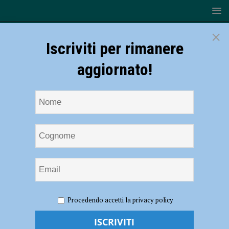
×
Iscriviti per rimanere
aggiornato!
HOME
NOTIZIE
EVENTI A PIACENZA
A Piacenza il
Procedendo accetti la privacy policy
16 ottobre Gigio Rancilio, Responsabile dei social di Avvenire
A Piacenza il 16 ottobre Gigio Rancilio,