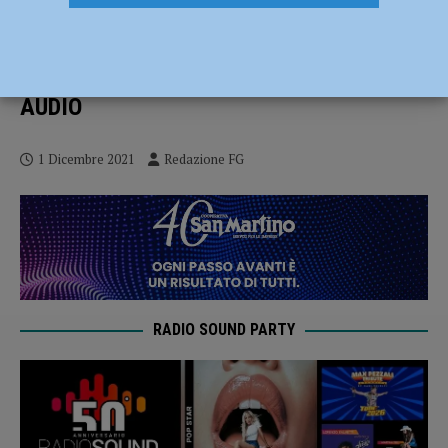
Covid e scuola, cambio di marcia in
poche ore sulle disposizioni in caso di
contagio. Zavattoni (Cgil): “E’ il caos” –
AUDIO
1 Dicembre 2021
Redazione FG
RADIO SOUND PARTY