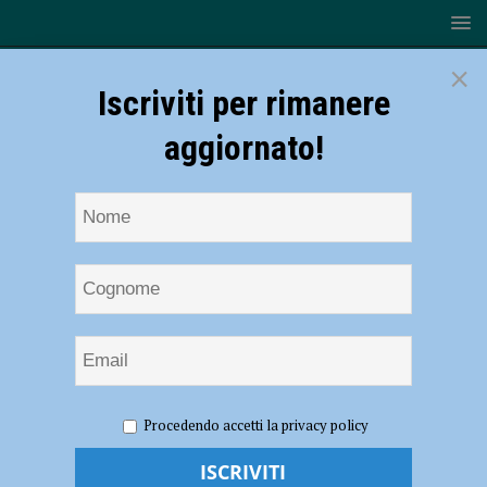
×
Iscriviti per rimanere
aggiornato!
HOME
NOTIZIE
ATTUALITÀ
Covid e scuola,
Procedendo accetti la privacy policy
cambio di marcia in poche ore sulle disposizioni in caso di contagio.
Zavattoni (Cgil): “E’ il caos” – AUDIO