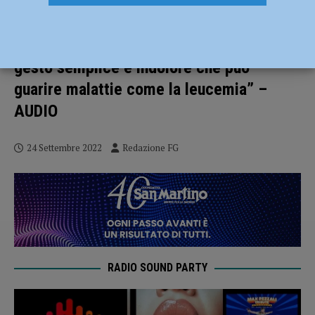
Donazione di midollo osseo e cellule
staminali, successo per Match it now: “Un
gesto semplice e indolore che può
guarire malattie come la leucemia” –
AUDIO
24 Settembre 2022
Redazione FG
RADIO SOUND PARTY