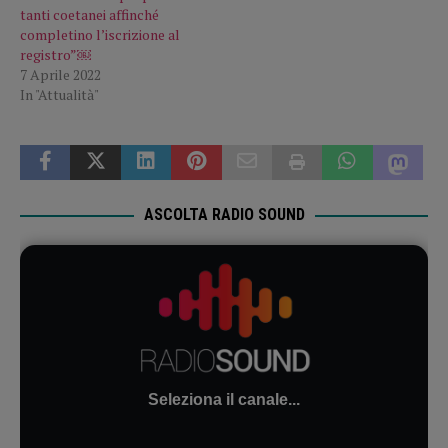
tanti coetanei affinché
completino l’iscrizione al
registro”￼
7 Aprile 2022
In "Attualità"
ASCOLTA RADIO SOUND
Seleziona il canale...