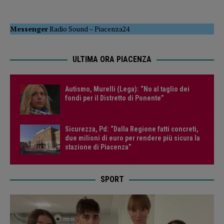
Messenger
Radio Sound
–
Piacenza24
ULTIMA ORA PIACENZA
Autismo, Murelli (Lega): “No al taglio dei
fondi per il Distretto di Ponente”
Sicurezza, Pd: “Dalla Regione fatti concreti,
due milioni di euro per rendere più sicura la
stazione di Piacenza”
SPORT