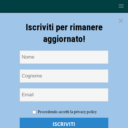
×
Iscriviti per rimanere
aggiornato!
HOME
NOTIZIE
ATTUALITÀ
Donazione di midollo
Procedendo accetti la privacy policy
osseo e cellule staminali, successo per Match it now: “Un gesto
semplice e indolore che può guarire malattie come la leucemia” –
AUDIO