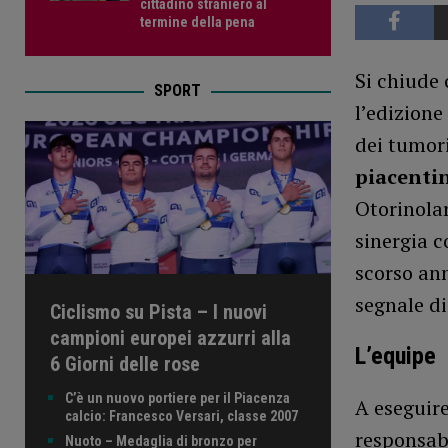
cittadino straniero al
termine della pena
Si chiude 
SPORT
l’edizione
dei tumori
piacentin
Otorinola
sinergia 
scorso ann
segnale di
Ciclismo su Pista – I nuovi
campioni europei azzurri alla
L’equipe
6 Giorni delle rose
C’è un nuovo portiere per il Piacenza
A eseguire
calcio: Francesco Versari, classe 2007
responsabi
Nuoto – Medaglia di bronzo per