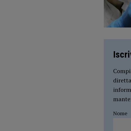
Iscr
Compil
dirett
inform
manten
Nome