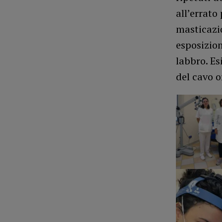
all’errato
masticazio
esposizion
labbro. Es
del cavo o