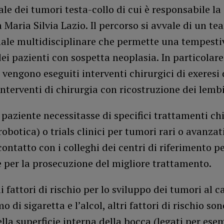
ale dei tumori testa-collo di cui è responsabile la
 Maria Silvia Lazio. Il percorso si avvale di un te
nale multidisciplinare che permette una tempesti
dei pazienti con sospetta neoplasia. In particolare 
 vengono eseguiti interventi chirurgici di exeresi 
nterventi di chirurgia con ricostruzione dei lembi
 paziente necessitasse di specifici trattamenti chi
robotica) o trials clinici per tumori rari o avanzati
ontatto con i colleghi dei centri di riferimento p
e per la prosecuzione del migliore trattamento.
li fattori di rischio per lo sviluppo dei tumori al c
o di sigaretta e l’alcol, altri fattori di rischio so
ella superficie interna della bocca (legati per ese