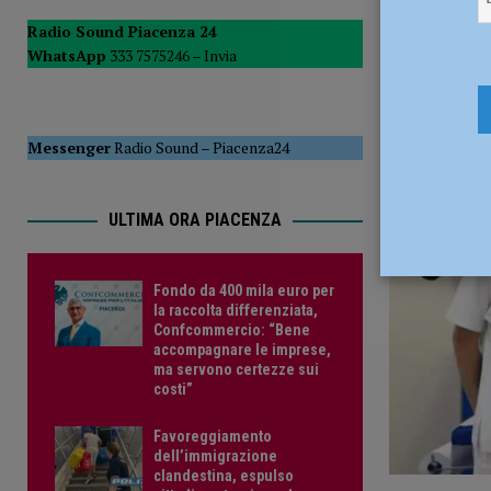
20 Settemb
[ 15 Luglio 2026 ]
Soresi (FdI): “Altra falla nel sistema de
Radio Sound Piacenza 24
WhatsApp
333 7575246 –
Invia
condominiale”
POLITICA
[ 15 Luglio 2026 ]
Allerta arancione per temporali, disposta
Messenger
Radio Sound
–
Piacenza24
ULTIMA ORA PIACENZA
Fondo da 400 mila euro per
la raccolta differenziata,
Confcommercio: “Bene
accompagnare le imprese,
ma servono certezze sui
costi”
Favoreggiamento
dell’immigrazione
clandestina, espulso