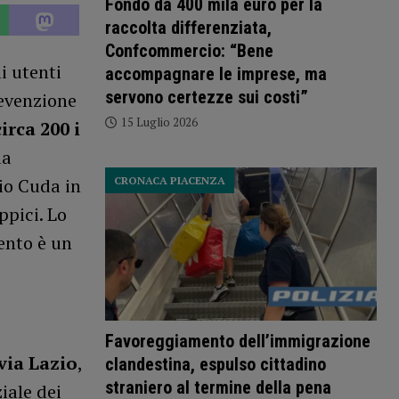
Fondo da 400 mila euro per la
raccolta differenziata,
Confcommercio: “Bene
i utenti
accompagnare le imprese, ma
servono certezze sui costi”
revenzione
15 Luglio 2026
circa 200 i
da
io Cuda in
CRONACA PIACENZA
ppici. Lo
ento è un
Favoreggiamento dell’immigrazione
via Lazio
,
clandestina, espulso cittadino
straniero al termine della pena
iale dei