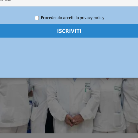
re 2024
Redazione FG
Attualità
lla raccolta puntuale, caos nella gestione delle aree di conferimento
Procedendo accetti la privacy policy
 la chiusura dei parchi pubblici
ATTUALITÀ