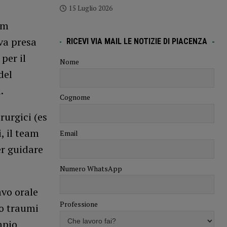
15 Luglio 2026
am
va presa
RICEVI VIA MAIL LE NOTIZIE DI PIACENZA
per il
Nome
del
.
Cognome
rurgici (es
, il team
Email
er guidare
Numero WhatsApp
avo orale
Professione
no traumi
mpio