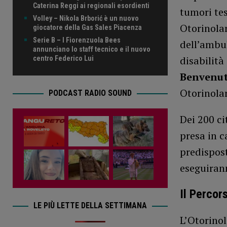
Caterina Reggi ai regionali esordienti
tumori tes
Volley – Nikola Brborić è un nuovo
Otorinolar
giocatore della Gas Sales Piacenza
Serie B – I Fiorenzuola Bees
dell’ambu
annunciano lo staff tecnico e il nuovo
disabilità
centro Federico Lui
Benvenut
Otorinolar
PODCAST RADIO SOUND
Dei 200 ci
presa in c
predispost
eseguirann
Il Percor
LE PIÙ LETTE DELLA SETTIMANA
L’Otorinol