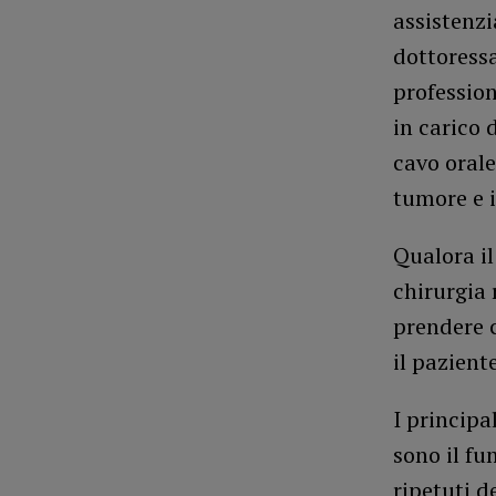
assistenzi
dottoressa
professio
in carico 
cavo orale
tumore e i
Qualora il
chirurgia 
prendere c
il pazient
I principa
sono il fum
ripetuti d