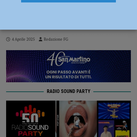
A Tutor Fiorenzuola iscrizioni aperte per
il corso RAA, formazione per gestire i
servizi socio-sanitari
4 Aprile 2025
Redazione FG
RADIO SOUND PARTY