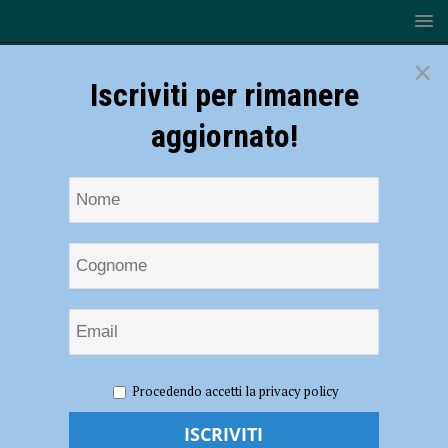
×
Iscriviti per rimanere
aggiornato!
HOME
NOTIZIE
ATTUALITÀ
A Tutor Fiorenzuola
Procedendo accetti la privacy policy
iscrizioni aperte per il corso RAA, formazione per gestire i servizi
socio-sanitari