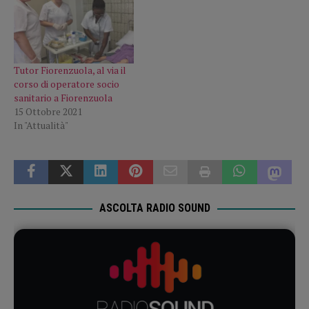
Tutor Fiorenzuola, al via il
corso di operatore socio
sanitario a Fiorenzuola
15 Ottobre 2021
In "Attualità"
ASCOLTA RADIO SOUND