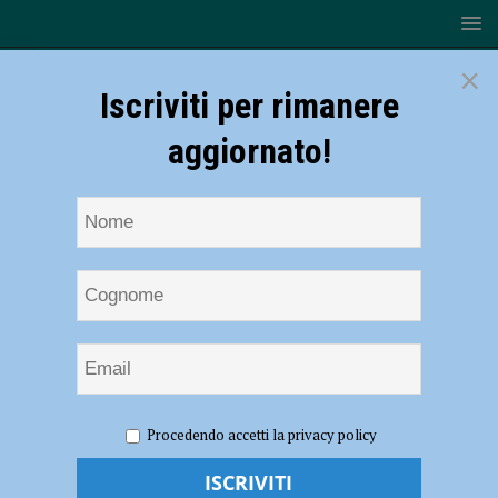
×
Iscriviti per rimanere
aggiornato!
HOME
NOTIZIE
SPORT
Play off Serie B, la
Procedendo accetti la privacy policy
Canottieri Ongina va a caccia dell’impresa a Forlì
Play off Serie B, la Canottieri Ongina va a