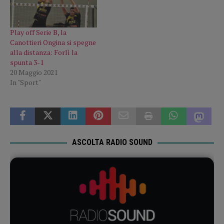
Play off Serie B, la
Canottieri Ongina si spegne
alla distanza: Forlì la
spunta 3-1
20 Maggio 2021
In "Sport"
ASCOLTA RADIO SOUND