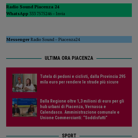
Radio Sound Piacenza 24
WhatsApp
333 7575246 –
Invia
Messenger
Radio Sound
–
Piacenza24
ULTIMA ORA PIACENZA
Tutela di pedoni e ciclisti, dalla Provincia 295
mila euro per rendere le strade più sicure
Dalla Regione oltre 1,3 milioni di euro per gli
hub urbani di Piacenza, Vernasca e
Calendasco. Amministrazione comunale e
Unione Commercianti: “Soddisfatti”
SPORT