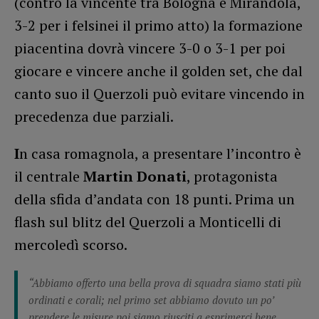
(contro la vincente tra Bologna e Mirandola,
3-2 per i felsinei il primo atto) la formazione
piacentina dovrà vincere 3-0 o 3-1 per poi
giocare e vincere anche il golden set, che dal
canto suo il Querzoli può evitare vincendo in
precedenza due parziali.
I
n casa romagnola, a presentare l’incontro è
il centrale
Martin Donati
, protagonista
della sfida d’andata con 18 punti. Prima un
flash sul blitz del Querzoli a Monticelli di
mercoledì scorso.
“Abbiamo offerto una bella prova di squadra siamo stati più
ordinati e corali; nel primo set abbiamo dovuto un po’
prendere le misure poi siamo riusciti a esprimerci bene,