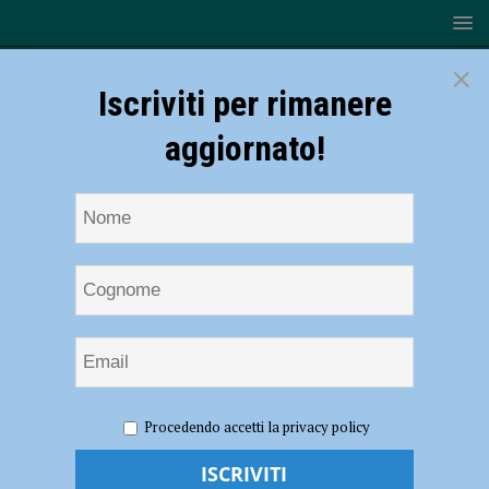
×
Iscriviti per rimanere
aggiornato!
HOME
NOTIZIE
ATTUALITÀ
Raduno del Secondo
Procedendo accetti la privacy policy
raggruppamento Alpini, Barbieri: “Forte legame con la città”
Raduno del Secondo raggruppamento