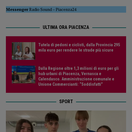
Messenger
Radio Sound
–
Piacenza24
ULTIMA ORA PIACENZA
Tutela di pedoni e ciclisti, dalla Provincia 295
mila euro per rendere le strade più sicure
Dalla Regione oltre 1,3 milioni di euro per gli
hub urbani di Piacenza, Vernasca e
Calendasco. Amministrazione comunale e
Unione Commercianti: “Soddisfatti”
SPORT