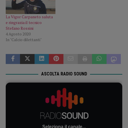
La Vigor Carpaneto saluta
e ringrazia il tecnico
Stefano Rossini
4 Agosto 2020
In "Calcio dilettanti"
ASCOLTA RADIO SOUND
Seleziona il canale...