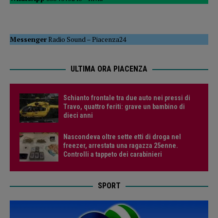
Messenger
Radio Sound
–
Piacenza24
ULTIMA ORA PIACENZA
Schianto frontale tra due auto nei pressi di
Travo, quattro feriti: grave un bambino di
dieci anni
Nascondeva oltre sette etti di droga nel
freezer, arrestata una ragazza 25enne.
Controlli a tappeto dei carabinieri
SPORT