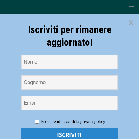
×
Iscriviti per rimanere
aggiornato!
HOME
NOTIZIE
SPORT
CALCIO DILETTANTI
Procedendo accetti la privacy policy
Si separano le strade tra la Vigor Carpaneto e Adailton: torna
Stefano Rossini