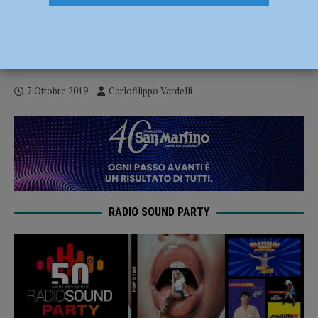
Si separano le strade tra la Vigor
Carpaneto e Adailton: torna Stefano
Rossini
7 Ottobre 2019
Carlofilippo Vardelli
RADIO SOUND PARTY