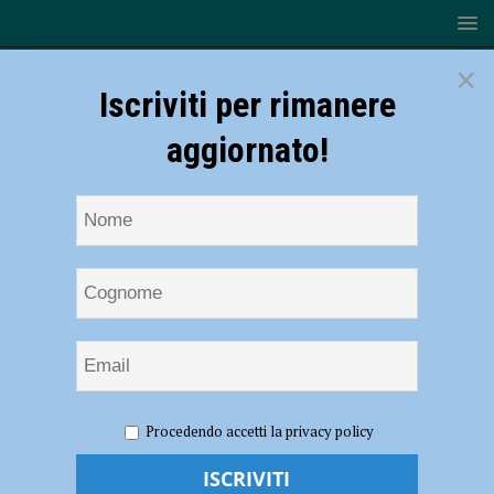
×
Iscriviti per rimanere
aggiornato!
HOME
NOTIZIE
SPORT
BASKET
Rimini dà
Procedendo accetti la privacy policy
forfeit (covid): Bakery Piacenza in finale Playoff senza giocare
Rimini dà forfeit (covid): Bakery Piacenza