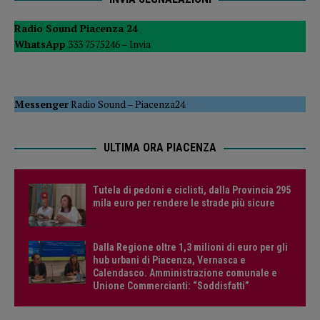
Radio Sound Piacenza 24
WhatsApp
333 7575246 –
Invia
Messenger
Radio Sound
–
Piacenza24
ULTIMA ORA PIACENZA
Tutela di pedoni e ciclisti, dalla Provincia 295
mila euro per rendere le strade più sicure
Dalla Regione oltre 1,3 milioni di euro per gli
hub urbani di Piacenza, Vernasca e
Calendasco. Amministrazione comunale e
Unione Commercianti: “Soddisfatti”