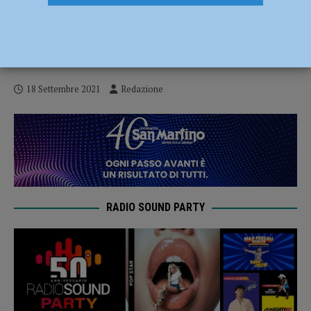
Con lo scooter contro un tram, tragedia a
Roma: muore un 18enne piacentino,
gravissimo l’amico
18 Settembre 2021
Redazione
RADIO SOUND PARTY