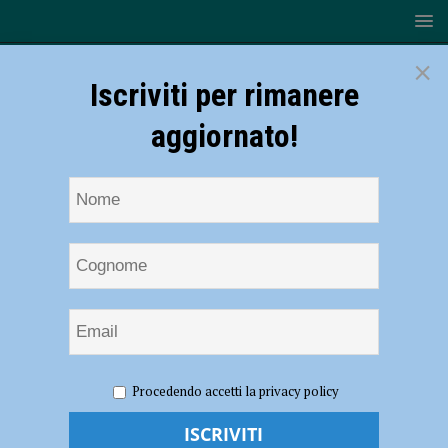
×
Iscriviti per rimanere
aggiornato!
HOME
NOTIZIE
CRONACA PIACENZA
Con lo
Procedendo accetti la privacy policy
scooter contro un tram, tragedia a Roma: muore un 18enne piacentino,
gravissimo l’amico