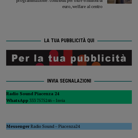
programmazione: contributi per oltre 6 milioni di
euro, welfare al centro
LA TUA PUBBLICITÀ QUI
INVIA SEGNALAZIONI
Radio Sound Piacenza 24
WhatsApp
333 7575246 –
Invia
Messenger
Radio Sound
–
Piacenza24