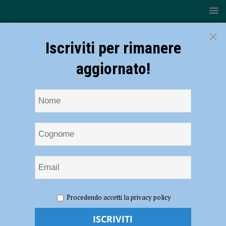
×
Iscriviti per rimanere
aggiornato!
HOME
NOTIZIE
ATTUALITÀ
Settimana della salute
Procedendo accetti la privacy policy
femminile: tutti gli appuntamenti in programma
Settimana della salute femminile: tutti gli