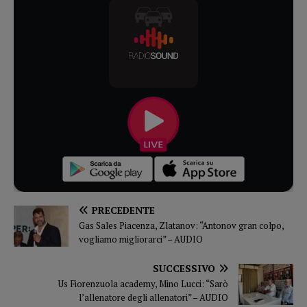
PRECEDENTE
Gas Sales Piacenza, Zlatanov: “Antonov gran colpo,
vogliamo migliorarci” – AUDIO
SUCCESSIVO
Us Fiorenzuola academy, Mino Lucci: “Sarò
l’allenatore degli allenatori” – AUDIO