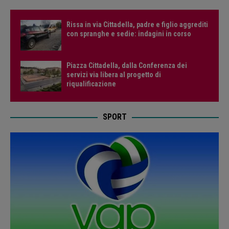
Rissa in via Cittadella, padre e figlio aggrediti
con spranghe e sedie: indagini in corso
Piazza Cittadella, dalla Conferenza dei
servizi via libera al progetto di
riqualificazione
SPORT