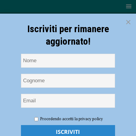
×
Iscriviti per rimanere
aggiornato!
HOME
NOTIZIE
CRONACA PIACENZA
Tornano le
Procedendo accetti la privacy policy
truffe agli anziani, appello dei carabinieri: ecco come difendersi
Tornano le truffe agli anziani, appello dei