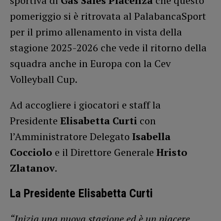
sportiva di
Gas Sales Piacenza
che questo
pomeriggio si è ritrovata al PalabancaSport
per il primo allenamento in vista della
stagione 2025-2026 che vede il ritorno della
squadra anche in Europa con la Cev
Volleyball Cup.
Ad accogliere i giocatori e staff la
Presidente
Elisabetta Curti
con
l’Amministratore Delegato
Isabella
Cocciolo
e il Direttore Generale
Hristo
Zlatanov
.
La Presidente Elisabetta Curti
“Inizia una nuova stagione ed è un piacere