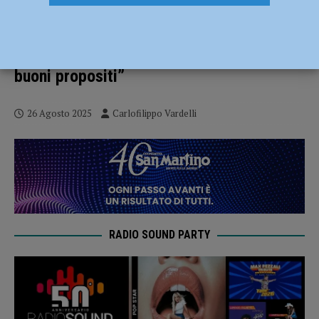
Volley – Gas Sales Piacenza: primo
giorno di lavoro in sala pesi per i
biancorossi. Curti: “Carichi e pieni di
buoni propositi”
26 Agosto 2025
Carlofilippo Vardelli
RADIO SOUND PARTY