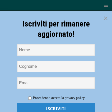
×
Iscriviti per rimanere
aggiornato!
HOME
NOTIZIE
Volley – Gas Sales Piacenza: primo
Procedendo accetti la privacy policy
giorno di lavoro in sala pesi per i biancorossi. Curti: “Carichi e pieni di
buoni propositi”