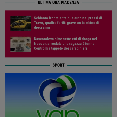
ULTIMA ORA PIACENZA
Schianto frontale tra due auto nei pressi di
Travo, quattro feriti: grave un bambino di
dieci anni
Nascondeva oltre sette etti di droga nel
freezer, arrestata una ragazza 25enne.
Controlli a tappeto dei carabinieri
SPORT