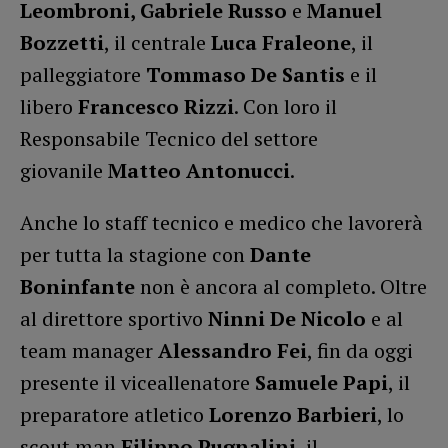
Leombroni, Gabriele Russo
e
Manuel
Bozzetti
, il centrale
Luca Fraleone
, il
palleggiatore
Tommaso De Santis
e il
libero
Francesco Rizzi
. Con loro il
Responsabile Tecnico del settore
giovanile
Matteo Antonucci
.
Anche lo staff tecnico e medico che lavorerà
per tutta la stagione con
Dante
Boninfante
non è ancora al completo. Oltre
al direttore sportivo
Ninni De Nicolo
e al
team manager
Alessandro Fei
, fin da oggi
presente il viceallenatore
Samuele Papi
, il
preparatore atletico
Lorenzo Barbieri
, lo
scout man
Filippo Pugnalini
, il