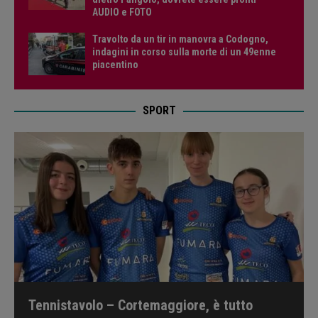
AUDIO e FOTO
Travolto da un tir in manovra a Codogno,
indagini in corso sulla morte di un 49enne
piacentino
SPORT
Tennistavolo – Cortemaggiore, è tutto