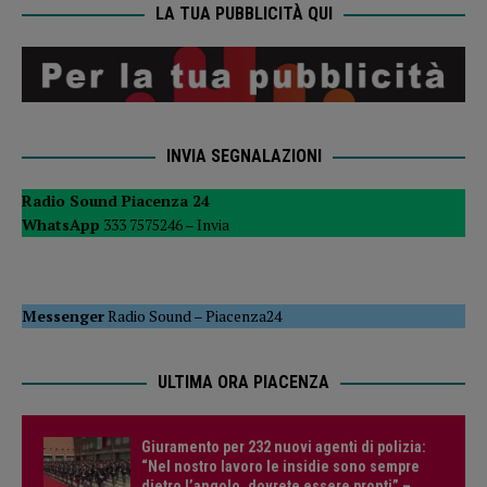
LA TUA PUBBLICITÀ QUI
INVIA SEGNALAZIONI
Radio Sound Piacenza 24
WhatsApp
333 7575246 –
Invia
Messenger
Radio Sound
–
Piacenza24
ULTIMA ORA PIACENZA
Giuramento per 232 nuovi agenti di polizia:
“Nel nostro lavoro le insidie sono sempre
dietro l’angolo, dovrete essere pronti” –