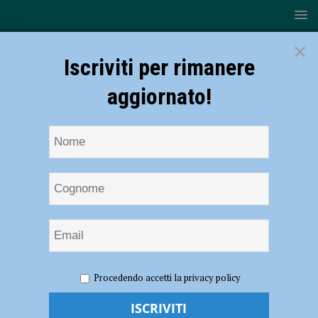
×
Iscriviti per rimanere
aggiornato!
HOME
NOTIZIE
CRONACA PIACENZA
Controlli dei
Procedendo accetti la privacy policy
carabinieri: contributi evasi per oltre 1,2 milioni di euro, nei guai i
titolari di due aziende