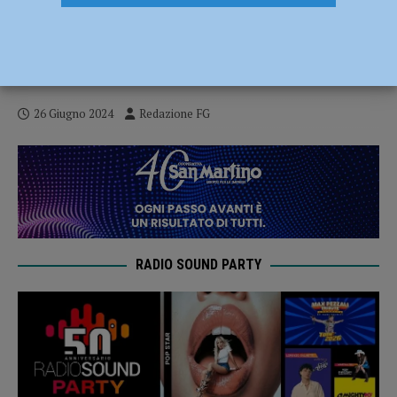
Controlli dei carabinieri: contributi evasi
per oltre 1,2 milioni di euro, nei guai i
titolari di due aziende
26 Giugno 2024
Redazione FG
RADIO SOUND PARTY