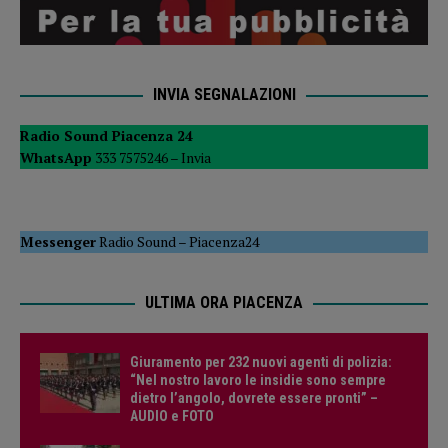
INVIA SEGNALAZIONI
Radio Sound Piacenza 24
WhatsApp
333 7575246 –
Invia
Messenger
Radio Sound
–
Piacenza24
ULTIMA ORA PIACENZA
Giuramento per 232 nuovi agenti di polizia:
“Nel nostro lavoro le insidie sono sempre
dietro l’angolo, dovrete essere pronti” –
AUDIO e FOTO