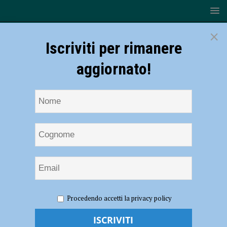
×
Iscriviti per rimanere
aggiornato!
HOME
NOTIZIE
EVENTI A PIACENZA
“Chechitade
Procedendo accetti la privacy policy
di discrezione – Ovvero Dante e le fake news”, esito del laboratorio
teatrale il 3 febbraio