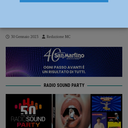
“Chechitade di discrezione – Ovvero
Dante e le fake news”, esito del
laboratorio teatrale il 3 febbraio
30 Gennaio 2023
Redazione MC
RADIO SOUND PARTY