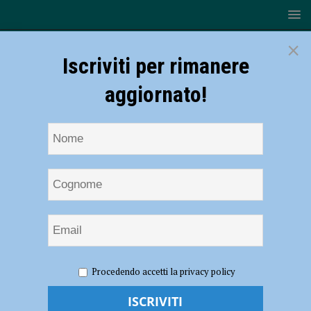
×
Iscriviti per rimanere
aggiornato!
HOME
NOTIZIE
CRONACA PIACENZA
Sanzionata
Procedendo accetti la privacy policy
durante il lockdown per uno spostamento, il giudice di pace le da
ragione: “DPCM illegittimi, compressi i diritti fondamentali dei cittadini”