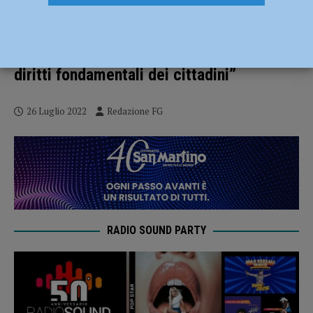
Sanzionata durante il lockdown per uno
spostamento, il giudice di pace le da
ragione: “DPCM illegittimi, compressi i
diritti fondamentali dei cittadini”
26 Luglio 2022
Redazione FG
RADIO SOUND PARTY