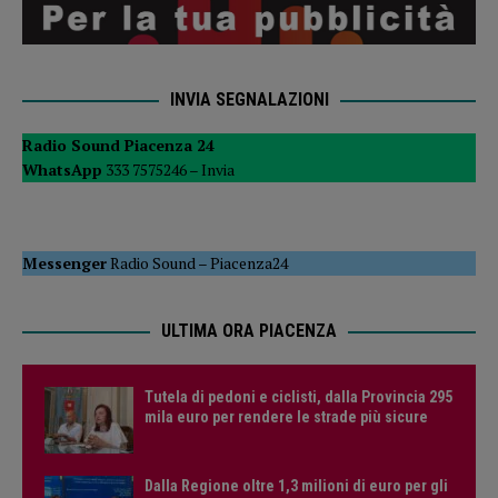
INVIA SEGNALAZIONI
Radio Sound Piacenza 24
WhatsApp
333 7575246 –
Invia
Messenger
Radio Sound
–
Piacenza24
ULTIMA ORA PIACENZA
Tutela di pedoni e ciclisti, dalla Provincia 295
mila euro per rendere le strade più sicure
Dalla Regione oltre 1,3 milioni di euro per gli