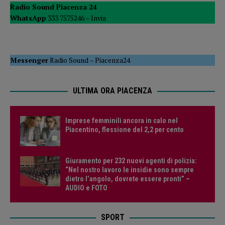
Radio Sound Piacenza 24
WhatsApp
333 7575246 –
Invia
Messenger
Radio Sound
–
Piacenza24
ULTIMA ORA PIACENZA
Imprese femminili ancora in calo nel
Piacentino, flessione del 2,2 per cento
Giuramento per 232 nuovi agenti di polizia:
“Nel nostro lavoro le insidie sono sempre
dietro l’angolo, dovrete essere pronti” –
AUDIO e FOTO
SPORT