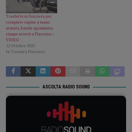
Trasferte in Svizzera per
compiere rapine a mano
armata, banda sgominata:
cinque arresti a Piacenza –
VIDEO
12 Ottobre 2025
In "Cronaca Piacenza"
ASCOLTA RADIO SOUND