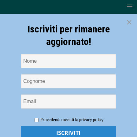
×
Iscriviti per rimanere
aggiornato!
HOME
NOTIZIE
CRONACA PIACENZA
Procedendo accetti la privacy policy
Manifestazione No Green Pass a Milano, anche un piacentino tra gli
arrestati