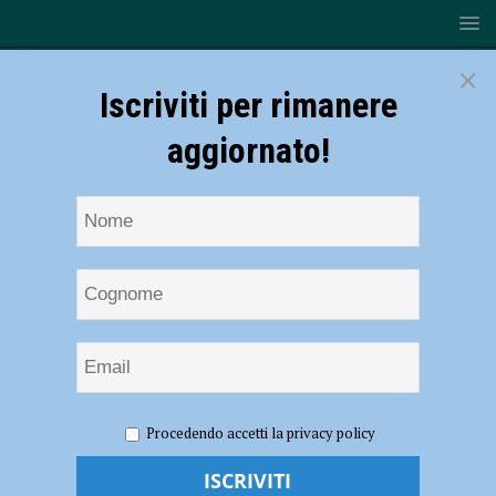
×
Iscriviti per rimanere
aggiornato!
HOME
NOTIZIE
EVENTI A PIACENZA
Migone,
Procedendo accetti la privacy policy
Venditti e Pucci: grandi artisti a Piazza Grande Tour dal 9 all’11
settembre