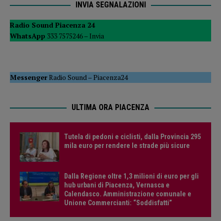
INVIA SEGNALAZIONI
Radio Sound Piacenza 24
WhatsApp
333 7575246 –
Invia
Messenger
Radio Sound
–
Piacenza24
ULTIMA ORA PIACENZA
Tutela di pedoni e ciclisti, dalla Provincia 295
mila euro per rendere le strade più sicure
Dalla Regione oltre 1,3 milioni di euro per gli
hub urbani di Piacenza, Vernasca e
Calendasco. Amministrazione comunale e
Unione Commercianti: “Soddisfatti”