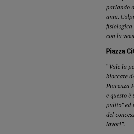
parlando d
anni. Colp
fisiologica
con la veem
Piazza Ci
“
Vale la pe
bloccate d
Piacenza P
e questo è 
pulito” ed 
del concess
lavori”.