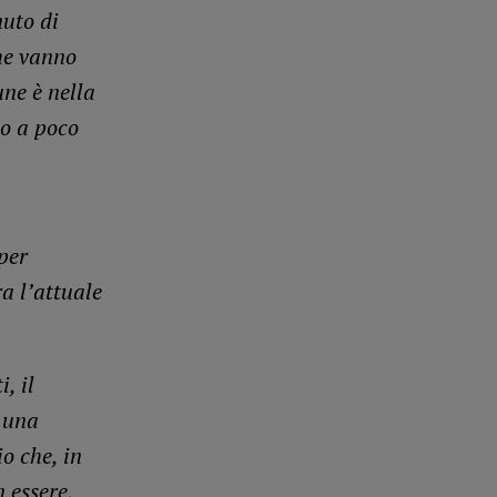
nuto di
che vanno
une è nella
no a poco
per
ra l’attuale
, il
 una
o che, in
 essere,