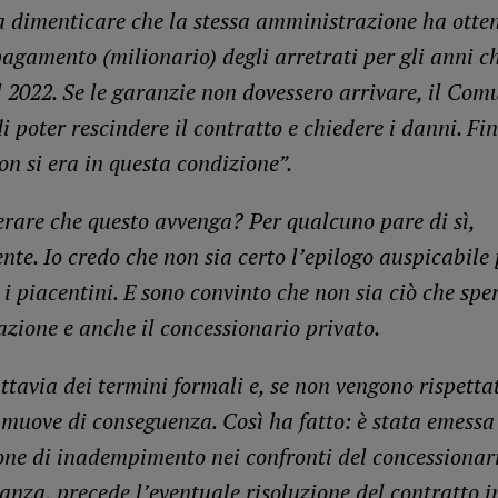
a dimenticare che la stessa amministrazione ha otte
pagamento (milionario) degli arretrati per gli anni 
 2022. Se le garanzie non dovessero arrivare, il Com
i poter rescindere il contratto e chiedere i danni. Fi
on si era in questa condizione”.
erare che questo avvenga? Per qualcuno pare di sì,
te. Io credo che non sia certo l’epilogo auspicabile 
i piacentini. E sono convinto che non sia ciò che spe
zione e anche il concessionario privato.
ttavia dei termini formali e, se non vengono rispettati
muove di conseguenza. Così ha fatto: è stata emessa
one di inadempimento nei confronti del concessionari
nza, precede l’eventuale risoluzione del contratto in