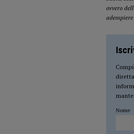
ovvero del
adempiere 
Iscr
Compil
dirett
inform
manten
Nome