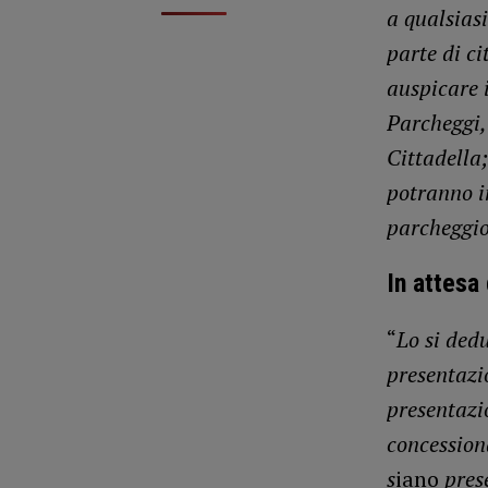
a qualsiasi
parte di c
auspicare 
Parcheggi, 
Cittadella;
potranno in
parcheggio
In attesa
“
Lo si dedu
presentazi
presentazio
concession
s
iano
prese