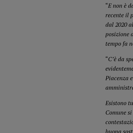
“
E non è d
recente il 
dal 2020 al
posizione d
tempo fa n
“
C’è da sp
evidentemen
Piacenza e 
amministra
Esistono tu
Comune si 
contestazi
buona sosta