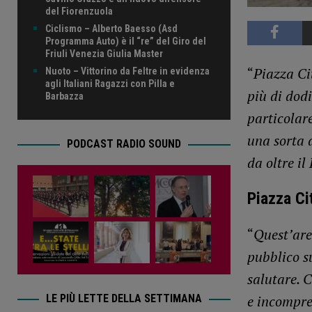
del Fiorenzuola
Ciclismo – Alberto Baesso (Asd
Programma Auto) è il “re” del Giro del
Friuli Venezia Giulia Master
“
Piazza Ci
Nuoto – Vittorino da Feltre in evidenza
agli Italiani Ragazzi con Pilla e
più di dodi
Barbazza
particolare
una sorta d
PODCAST RADIO SOUND
da oltre il 
Piazza Ci
“
Quest’area
pubblico s
salutare. C
LE PIÙ LETTE DELLA SETTIMANA
e incompre