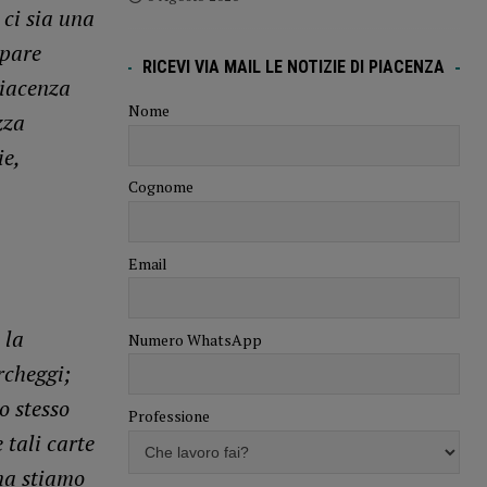
 ci sia una
 pare
RICEVI VIA MAIL LE NOTIZIE DI PIACENZA
Piacenza
Nome
zza
ie,
Cognome
Email
 la
Numero WhatsApp
rcheggi;
o stesso
Professione
 tali carte
 ma stiamo