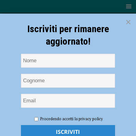
×
Iscriviti per rimanere
aggiornato!
HOME
NOTIZIE
ECONOMIA
La Regione in visita al
Procedendo accetti la privacy policy
Tecnopolo: “Quando si parla di meccatronica si parla di Piacenza,
digitalizzazione sul metallo: nessuno sa farlo così bene” – AUDIO