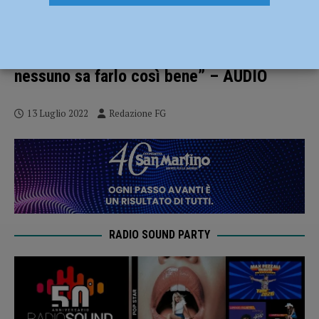
La Regione in visita al Tecnopolo:
“Quando si parla di meccatronica si parla
di Piacenza, digitalizzazione sul metallo:
nessuno sa farlo così bene” – AUDIO
13 Luglio 2022
Redazione FG
RADIO SOUND PARTY