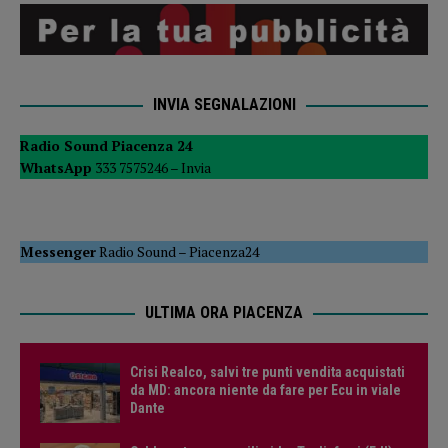
INVIA SEGNALAZIONI
Radio Sound Piacenza 24
WhatsApp
333 7575246 –
Invia
Messenger
Radio Sound
–
Piacenza24
ULTIMA ORA PIACENZA
Crisi Realco, salvi tre punti vendita acquistati
da MD: ancora niente da fare per Ecu in viale
Dante