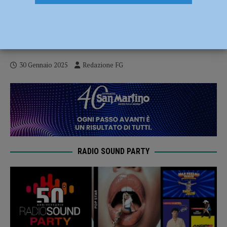
Rissa in via Calciati, straniero trovato
steso a terra: aveva droga e permesso di
soggiorno scaduto
30 Gennaio 2025
Redazione FG
RADIO SOUND PARTY