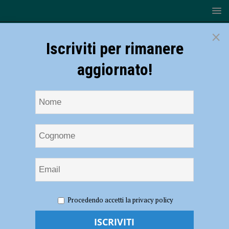
×
Iscriviti per rimanere
aggiornato!
HOME
NOTIZIE
CRONACA PIACENZA
Rissa in via
Procedendo accetti la privacy policy
Calciati, straniero trovato steso a terra: aveva droga e permesso di
soggiorno scaduto