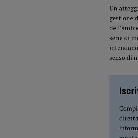
Un atteggi
gestione de
dell’ambie
serie di m
intendano 
senso di 
Iscr
Compil
dirett
inform
manten