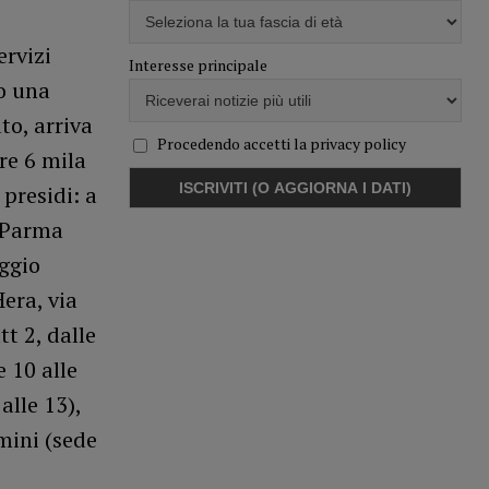
ervizi
Interesse principale
po una
to, arriva
Procedendo accetti la privacy policy
re 6 mila
 presidi: a
, Parma
eggio
era, via
t 2, dalle
 10 alle
alle 13),
imini (sede