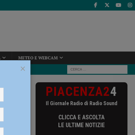
A
METEO E WEBCAM
×
PIACENZA2
4
: “Contratti di
Il Giornale Radio di Radio Sound
ali:
CLICCA E ASCOLTA
LE ULTIME NOTIZIE
” –