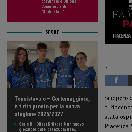
comunale e Unione
Commercianti:
“Soddisfatti”
SPORT
Iren
Sciopero d
Tennistavolo – Cortemaggiore,
è tutto pronto per la nuova
a Piacenza
stagione 2026/2027
stata ospi
Serie B – Oliver Krilkovs è un nuovo
Piacenza 
giocatore dei Fiorenzuola Bees