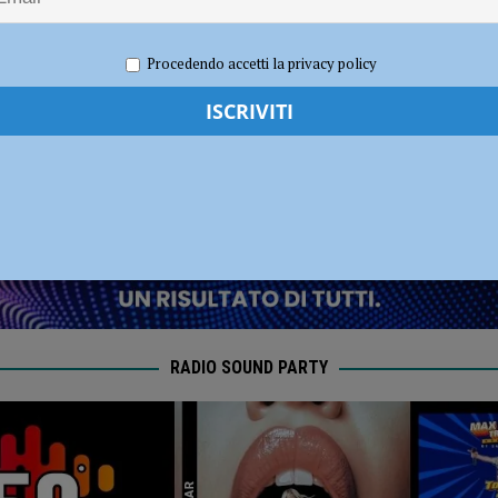
diera bianca”, Piacenza rilancia la campagna nazionale di Anci e Presidenza
Procedendo accetti la privacy policy
e 2021
Redazione FG
Economia
RADIO SOUND PARTY