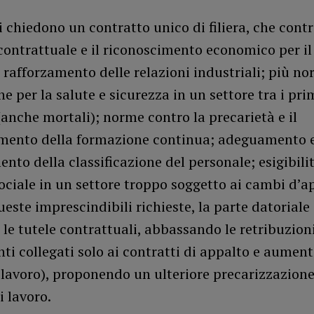
i chiedono un contratto unico di filiera, che contra
ontrattuale e il riconoscimento economico per i
l rafforzamento delle relazioni industriali; più no
e per la salute e sicurezza in un settore tra i pri
(anche mortali); norme contro la precarietà e il
mento della formazione continua; adeguamento 
nto della classificazione del personale; esigibilit
ociale in un settore troppo soggetto ai cambi d’ap
ueste imprescindibili richieste, la parte datoriale
le tutele contrattuali, abbassando le retribuzion
i collegati solo ai contratti di appalto e aumen
i lavoro), proponendo un ulteriore precarizzazione
i lavoro.