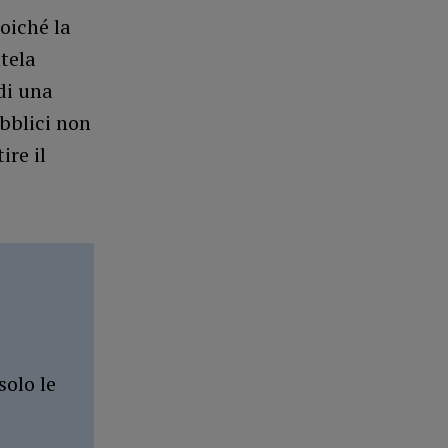
oiché la
utela
di una
bblici non
ire il
solo le