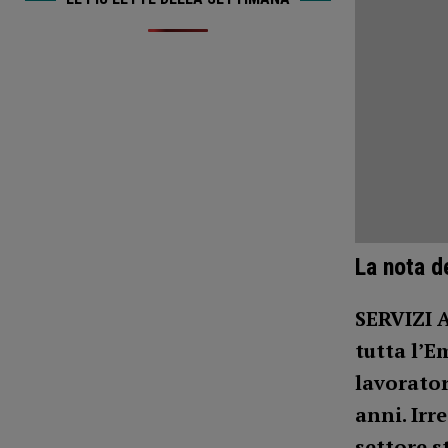
La nota de
SERVIZI 
tutta l’E
lavorator
anni. Irr
settore s