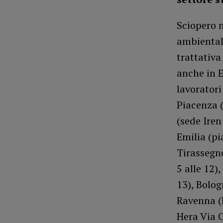
Sciopero n
ambientali
trattativa
anche in 
lavoratori
Piacenza (
(sede Iren
Emilia (pi
Tirassegno
5 alle 12)
13), Bolog
Ravenna (P
Hera Via C