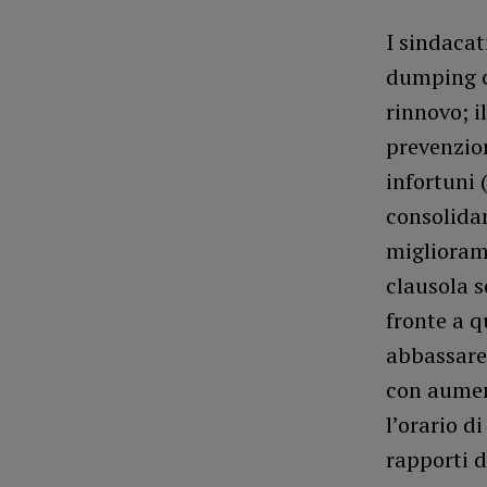
I sindacat
dumping c
rinnovo; i
prevenzion
infortuni 
consolida
migliorame
clausola s
fronte a q
abbassare 
con aument
l’orario d
rapporti d