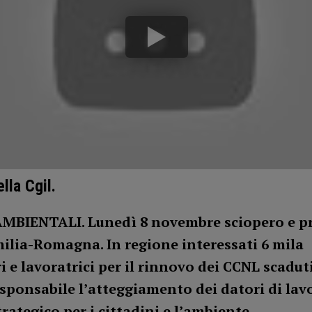
lla Cgil.
AMBIENTALI. Lunedì 8 novembre sciopero e pr
milia-Romagna. In regione interessati 6 mila
i e lavoratrici per il rinnovo dei CCNL scaduti
esponsabile l’atteggiamento dei datori di lav
trategico per i cittadini e l’ambiente.