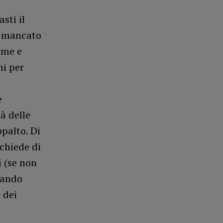
sti il
l mancato
rme e
mi per
e
à delle
palto. Di
 chiede di
i (se non
tando
 dei