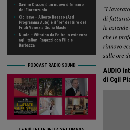
Savino Orazzo è un nuovo difensore
“I lavorato
del Fiorenzuola
di fattura
Ciclismo – Alberto Baesso (Asd
Programma Auto) è il “re” del Giro del
le aziende 
Friuli Venezia Giulia Master
Nuoto – Vittorino da Feltre in evidenza
che le pro
agli Italiani Ragazzi con Pilla e
rinnovo ec
Barbazza
sulle ore d
PODCAST RADIO SOUND
AUDIO int
di Cgil P
LE PIÙ LETTE DELLA SETTIMANA