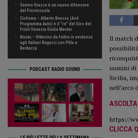
Savino Orazzo è un nuovo difensore
del Fiorenzuola
Ciclismo – Alberto Baesso (Asd
Programma Auto) è il “re” del Giro del
Friuli Venezia Giulia Master
Il match d
Nuoto – Vittorino da Feltre in evidenza
agli Italiani Ragazzi con Pilla e
possibilità
Barbazza
riconquist
uomini di
PODCAST RADIO SOUND
Sicilia, i
nell’arco 
ASCOLTA
https://w
CLICCA Q
LE PIÙ LETTE DELLA SETTIMANA