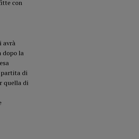
fitte con
i avrà
a dopo la
fesa
partita di
r quella di
e