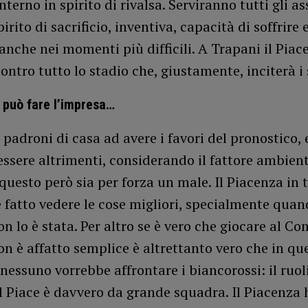
nterno in spirito di rivalsa. Serviranno tutti gli as
rito di sacrificio, inventiva, capacità di soffrire 
 anche nei momenti più difficili. A Trapani il Piac
ontro tutto lo stadio che, giustamente, inciterà i s
 può fare l’impresa…
 padroni di casa ad avere i favori del pronostico,
ssere altrimenti, considerando il fattore ambient
questo però sia per forza un male. Il Piacenza in 
 fatto vedere le cose migliori, specialmente qua
on lo è stata. Per altro se è vero che giocare al C
n è affatto semplice è altrettanto vero che in qu
ssuno vorrebbe affrontare i biancorossi: il ruol
 Piace è davvero da grande squadra. Il Piacenza 