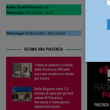
POLITICA
Radio Sound Piacenza 24
WhatsApp
333 7575246 –
Invia
[ 5 Agosto 2026 ]
Caldo estremo e asili nido, Tagliaferri (F
Messenger
Radio Sound
–
Piacenza24
ULTIMA ORA PIACENZA
Tutela di pedoni e ciclisti,
dalla Provincia 295 mila
euro per rendere le strade
più sicure
Dalla Regione oltre 1,3
milioni di euro per gli hub
urbani di Piacenza,
Vernasca e Calendasco.
Amministrazione