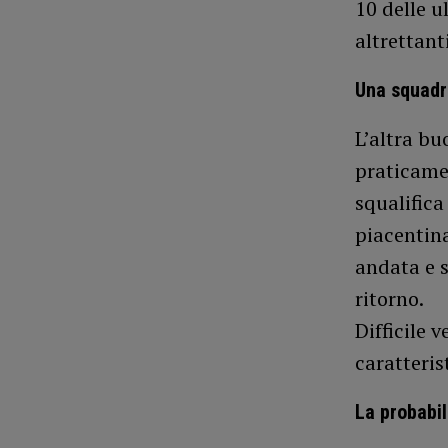
10 delle u
altrettant
Una squadr
L’altra bu
praticamen
squalifica
piacentina
andata e s
ritorno.
Difficile 
caratteris
La probabi