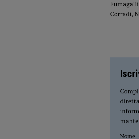
Fumagalli,
Corradi, N
Iscr
Compil
dirett
inform
manten
Nome