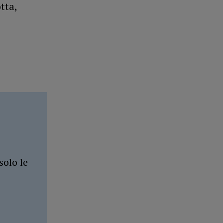
tta,
solo le