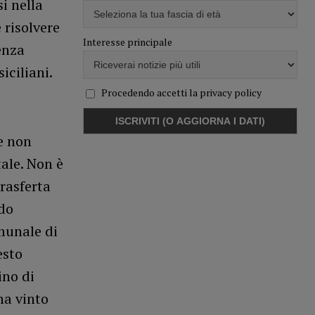
si nella
e risolvere
Interesse principale
enza
iciliani.
Procedendo accetti la privacy policy
 e non
ale. Non è
trasferta
ndo
omunale di
esto
ino di
ha vinto