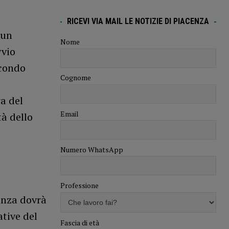
RICEVI VIA MAIL LE NOTIZIE DI PIACENZA
 un
Nome
vvio
econdo
Cognome
a del
Email
tà dello
Numero WhatsApp
Professione
enza dovrà
ative del
Fascia di età