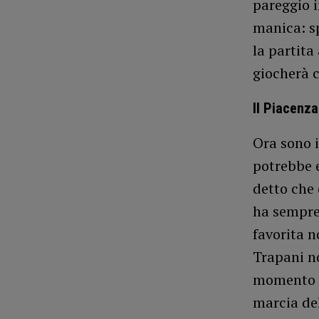
pareggio i
manica: spi
la partita
giocherà c
Il Piacenza
Ora sono i
potrebbe e
detto che 
ha sempre
favorita n
Trapani no
momento ne
marcia del