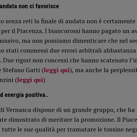
’andata non ci favorisce
o senza reti la finale di andata non è certamente
per il Piacenza. I biancorossi hanno pagato un a
missivo, ma non possiamo dimenticare che nel s
o stati commessi due errori arbitrali abbastanza
. Due rigori non concessi che hanno scatenato l’ir
 Stefano Gatti (
leggi qui
), ma anche la perplessi
nzini (
leggi qui
)
d energia positiva..
 di Vernasca dispone di un grande gruppo, che ha
e dimostrato di meritare la promozione. Il Piac
u tutte le sue qualità per tramutare le tossine neg