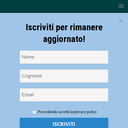
×
Iscriviti per rimanere
aggiornato!
HOME
NOTIZIE
Volley – Andy Delgado è il nuovo head
Procedendo accetti la privacy policy
coach della VAP
Volley – Andy Delgado è il nuovo head