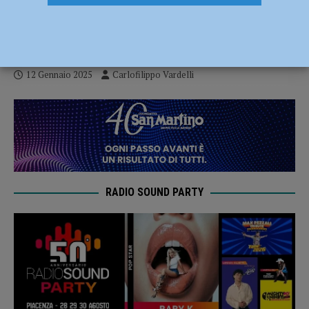
a Brescia per River Decalacque: 3-0
Promoball
12 Gennaio 2025
Carlofilippo Vardelli
RADIO SOUND PARTY