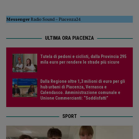
Messenger
Radio Sound
–
Piacenza24
ULTIMA ORA PIACENZA
Tutela di pedoni e ciclisti, dalla Provincia 295
mila euro per rendere le strade più sicure
Dalla Regione oltre 1,3 milioni di euro per gli
hub urbani di Piacenza, Vernasca e
Calendasco. Amministrazione comunale e
Unione Commercianti: “Soddisfatti”
SPORT