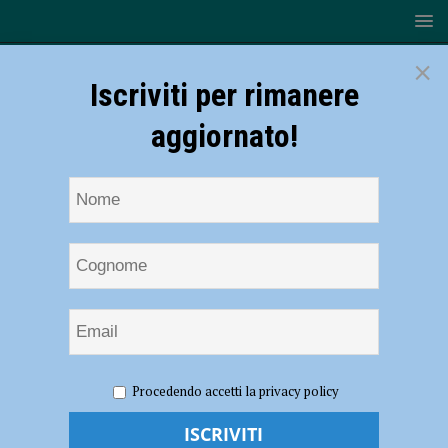
×
Iscriviti per rimanere
aggiornato!
HOME
NOTIZIE
Volley, Serie B2 – Trasferta troppo ostica
Procedendo accetti la privacy policy
a Brescia per River Decalacque: 3-0 Promoball
Volley, Serie B2 – Trasferta troppo ostica