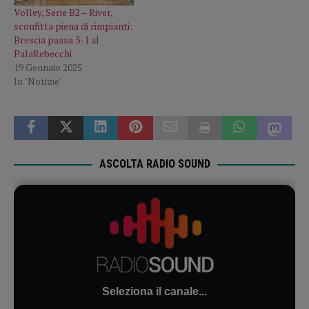
Volley, Serie B2 – River,
sconfitta piena di rimpianti:
Brescia passa 3-1 al
PalaRebecchi
19 Gennaio 2025
In "Notizie"
ASCOLTA RADIO SOUND
Seleziona il canale...