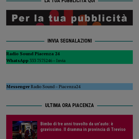
LA TUA PUBBLICITÀ QUI
INVIA SEGNALAZIONI
Radio Sound Piacenza 24
WhatsApp
333 7575246 –
Invia
Messenger
Radio Sound
–
Piacenza24
ULTIMA ORA PIACENZA
Bimbo di tre anni travolto da un’auto: è
gravissimo. Il dramma in provincia di Treviso