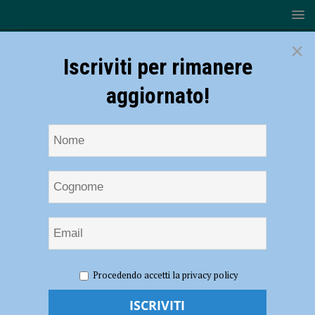
×
Iscriviti per rimanere
aggiornato!
HOME
NOTIZIE
SPORT
BASKET
Bakery
Procedendo accetti la privacy policy
Piacenza, Campanella: “Dobbiamo stare in casa” -AUDIO
Bakery Piacenza, Campanella: “Dobbiamo