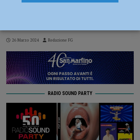
Cantiere sul Facsal vandalizzato,
macchinari e strumentazioni danneggiate:
indagini in corso
26 Marzo 2024
Redazione FG
RADIO SOUND PARTY