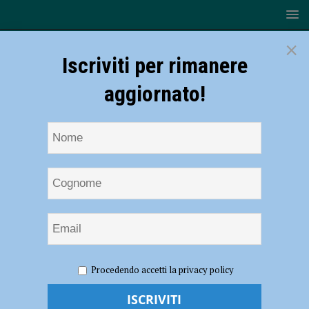
×
Iscriviti per rimanere
aggiornato!
HOME
NOTIZIE
CRONACA PIACENZA
Cantiere sul
Procedendo accetti la privacy policy
Facsal vandalizzato, macchinari e strumentazioni danneggiate:
indagini in corso