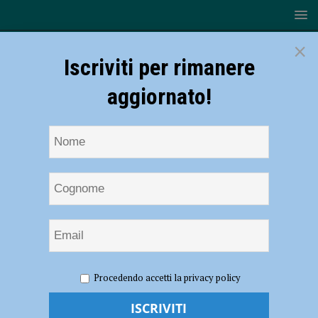
×
Iscriviti per rimanere
aggiornato!
HOME
NOTIZIE
POLITICA
Vittoria del centrodestra
Procedendo accetti la privacy policy
a Piacenza, Zandonella: “Dato di cui tenere conto alle prossime
comunali” – AUDIO