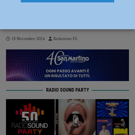
Vittoria del centrodestra a Piacenza,
Zandonella: “Dato di cui tenere conto alle
prossime comunali” – AUDIO
18 Novembre 2024
Redazione FG
RADIO SOUND PARTY