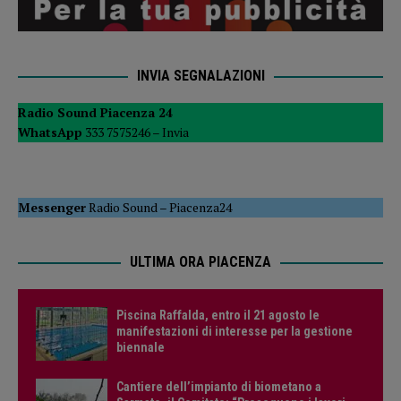
INVIA SEGNALAZIONI
Radio Sound Piacenza 24
WhatsApp
333 7575246 –
Invia
Messenger
Radio Sound
–
Piacenza24
ULTIMA ORA PIACENZA
Piscina Raffalda, entro il 21 agosto le
manifestazioni di interesse per la gestione
biennale
Cantiere dell’impianto di biometano a