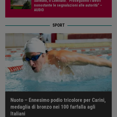
Sarmato, il Comitato: “Proseguono i lavori
nonostante le segnalazioni alle autorità” –
AUDIO
SPORT
Nuoto – Ennesimo podio tricolore per Carini,
medaglia di bronzo nei 100 farfalla agli
Italiani