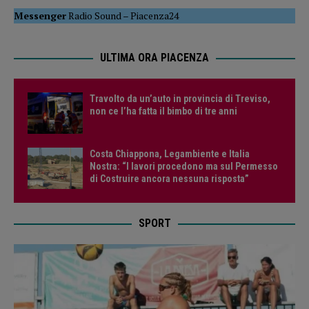
Messenger
Radio Sound
–
Piacenza24
ULTIMA ORA PIACENZA
Travolto da un’auto in provincia di Treviso,
non ce l’ha fatta il bimbo di tre anni
Costa Chiappona, Legambiente e Italia
Nostra: “I lavori procedono ma sul Permesso
di Costruire ancora nessuna risposta”
SPORT