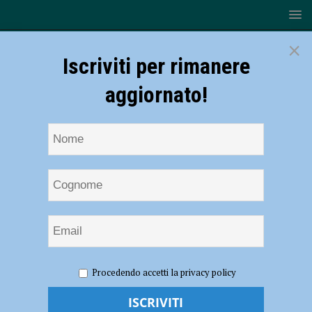
×
Iscriviti per rimanere
aggiornato!
HOME
NOTIZIE
POLITICA
Movimento 5 Stelle:
Procedendo accetti la privacy policy
“Dato locale positivo, considerate anche le recenti polemiche del
segretario Pd” – AUDIO