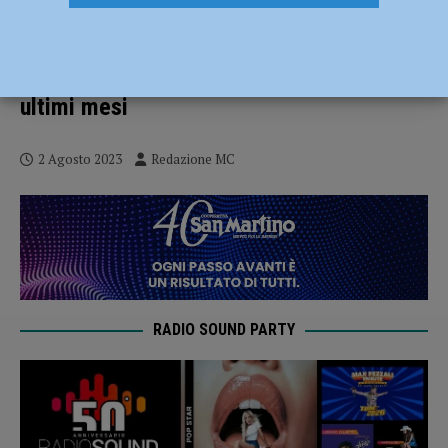
Confindustria Piacenza, in aumento
fatturato e occupazione rispetto al primo
semestre 2022. Diminuzione invece negli
ultimi mesi
2 Agosto 2023
Redazione MC
RADIO SOUND PARTY