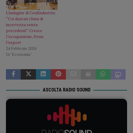
L’indagine di Confindustria:
“Coi dazi un clima di
incertezza senza
precedenti”. Cresce
l’occupazione, frena
l’export
24 Febbraio 2026
In "Economia"
ASCOLTA RADIO SOUND