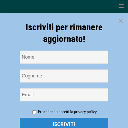
×
Iscriviti per rimanere
aggiornato!
HOME
NOTIZIE
ECONOMIA
Confindustria
Procedendo accetti la privacy policy
Piacenza, in aumento fatturato e occupazione rispetto al primo
semestre 2022. Diminuzione invece negli ultimi mesi