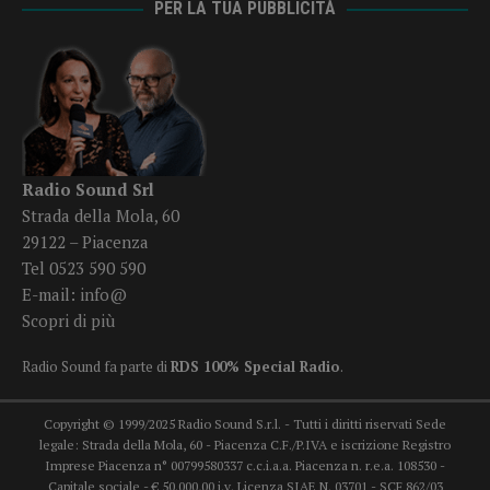
PER LA TUA PUBBLICITÀ
Radio Sound Srl
Strada della Mola, 60
29122 – Piacenza
Tel 0523 590 590
E-mail:
info@
Scopri di più
Radio Sound fa parte di
RDS 100% Special Radio
.
Copyright © 1999/2025 Radio Sound S.r.l. - Tutti i diritti riservati Sede
legale: Strada della Mola, 60 - Piacenza C.F./P.IVA e iscrizione Registro
Imprese Piacenza n° 00799580337 c.c.i.a.a. Piacenza n. r.e.a. 108530 -
Capitale sociale - € 50.000,00 i.v. Licenza SIAE N. 03701 - SCF 862/03