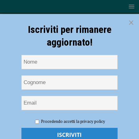
×
Iscriviti per rimanere
aggiornato!
HOME
NOTIZIE
ATTUALITÀ
Cuccioli gettati nel
Procedendo accetti la privacy policy
dirupo a Bettola aggiornamento -AUDIO
Cuccioli gettati nel dirupo a Bettola