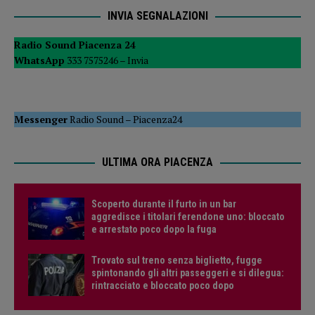
INVIA SEGNALAZIONI
Radio Sound Piacenza 24
WhatsApp
333 7575246 –
Invia
Messenger
Radio Sound
–
Piacenza24
ULTIMA ORA PIACENZA
Scoperto durante il furto in un bar
aggredisce i titolari ferendone uno: bloccato
e arrestato poco dopo la fuga
Trovato sul treno senza biglietto, fugge
spintonando gli altri passeggeri e si dilegua:
rintracciato e bloccato poco dopo